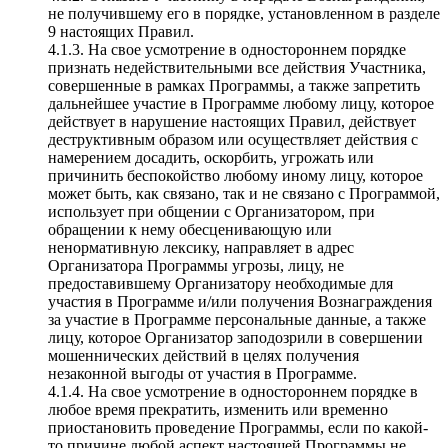
не получившему его в порядке, установленном в разделе
9 настоящих Правил.
4.1.3. На свое усмотрение в одностороннем порядке
признать недействительными все действия Участника,
совершенные в рамках Программы, а также запретить
дальнейшее участие в Программе любому лицу, которое
действует в нарушение настоящих Правил, действует
деструктивным образом или осуществляет действия с
намерением досадить, оскорбить, угрожать или
причинить беспокойство любому иному лицу, которое
может быть, как связано, так и не связано с Программой,
использует при общении с Организатором, при
обращении к нему обесценивающую или
ненормативную лексику, направляет в адрес
Организатора Программы угрозы, лицу, не
предоставившему Организатору необходимые для
участия в Программе и/или получения Вознаграждения
за участие в Программе персональные данные, а также
лицу, которое Организатор заподозрили в совершении
мошеннических действий в целях получения
незаконной выгоды от участия в Программе.
4.1.4. На свое усмотрение в одностороннем порядке в
любое время прекратить, изменить или временно
приостановить проведение Программы, если по какой-
то причине любой аспект настоящей Программы не