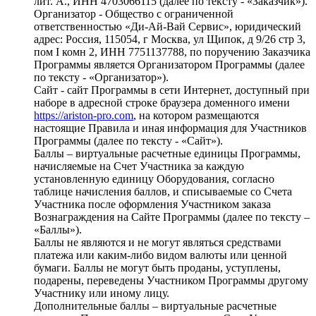
лит. А., ИНН 4703066115 (далее по тексту - «Заказчик»).
Организатор - Общество с ограниченной
ответственностью «Ди-Ай-Вай Сервис», юридический
адрес: Россия, 115054, г Москва, ул Щипок, д 9/26 стр 3,
пом I комн 2, ИНН 7751137788, по поручению Заказчика
Программы является Организатором Программы (далее
по тексту - «Организатор»).
Сайт - сайт Программы в сети Интернет, доступный при
наборе в адресной строке браузера доменного имени
https://ariston-pro.com
, на котором размещаются
настоящие Правила и иная информация для Участников
Программы (далее по тексту - «Сайт»).
Баллы – виртуальные расчетные единицы Программы,
начисляемые на Счет Участника за каждую
установленную единицу Оборудования, согласно
таблице начисления баллов, и списываемые со Счета
Участника после оформления Участником заказа
Вознаграждения на Сайте Программы (далее по тексту –
«Баллы»).
Баллы не являются и не могут являться средствами
платежа или каким-либо видом валюты или ценной
бумаги. Баллы не могут быть проданы, уступлены,
подарены, переведены Участником Программы другому
Участнику или иному лицу.
Дополнительные баллы – виртуальные расчетные