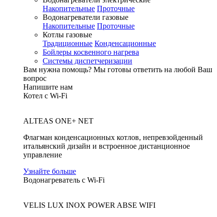
Накопительные
Проточные
Водонагреватели газовые
Накопительные
Проточные
Котлы газовые
Традиционные
Конденсационные
Бойлеры косвенного нагрева
Системы диспетчеризации
Вам нужна помощь?
Мы готовы ответить на любой Ваш
вопрос
Напишите нам
Котел с Wi-Fi
ALTEAS ONE+ NET
Флагман конденсационных котлов, непревзойденный
итальянский дизайн и встроенное дистанционное
управление
Узнайте больше
Водонагреватель с Wi-Fi
VELIS LUX INOX POWER ABSE WIFI