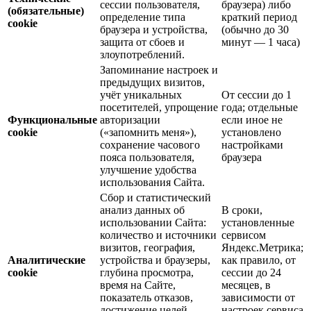
сессии пользователя,
браузера) либо
(обязательные)
определение типа
краткий период
cookie
браузера и устройства,
(обычно до 30
защита от сбоев и
минут — 1 часа)
злоупотреблений.
Запоминание настроек и
предыдущих визитов,
учёт уникальных
От сессии до 1
посетителей, упрощение
года; отдельные
Функциональные
авторизации
если иное не
cookie
(«запомнить меня»),
установлено
сохранение часового
настройками
пояса пользователя,
браузера
улучшение удобства
использования Сайта.
Сбор и статистический
анализ данных об
В сроки,
использовании Сайта:
установленные
количество и источники
сервисом
визитов, география,
Яндекс.Метрика;
Аналитические
устройства и браузеры,
как правило, от
cookie
глубина просмотра,
сессии до 24
время на Сайте,
месяцев, в
показатель отказов,
зависимости от
достижение целей
настроек сервиса