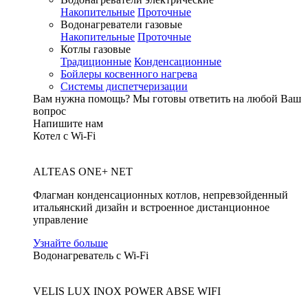
Накопительные
Проточные
Водонагреватели газовые
Накопительные
Проточные
Котлы газовые
Традиционные
Конденсационные
Бойлеры косвенного нагрева
Системы диспетчеризации
Вам нужна помощь?
Мы готовы ответить на любой Ваш
вопрос
Напишите нам
Котел с Wi-Fi
ALTEAS ONE+ NET
Флагман конденсационных котлов, непревзойденный
итальянский дизайн и встроенное дистанционное
управление
Узнайте больше
Водонагреватель с Wi-Fi
VELIS LUX INOX POWER ABSE WIFI