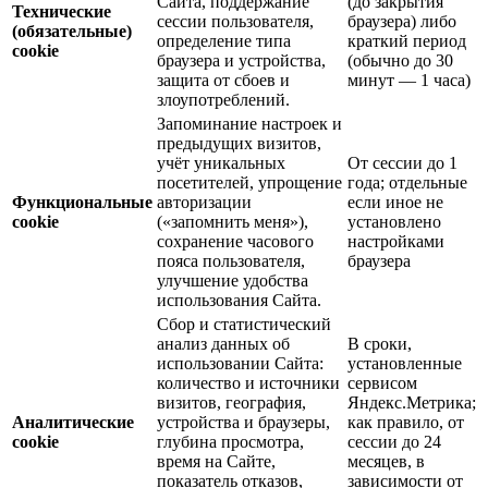
Сайта, поддержание
(до закрытия
Технические
сессии пользователя,
браузера) либо
(обязательные)
определение типа
краткий период
cookie
браузера и устройства,
(обычно до 30
защита от сбоев и
минут — 1 часа)
злоупотреблений.
Запоминание настроек и
предыдущих визитов,
учёт уникальных
От сессии до 1
посетителей, упрощение
года; отдельные
Функциональные
авторизации
если иное не
cookie
(«запомнить меня»),
установлено
сохранение часового
настройками
пояса пользователя,
браузера
улучшение удобства
использования Сайта.
Сбор и статистический
анализ данных об
В сроки,
использовании Сайта:
установленные
количество и источники
сервисом
визитов, география,
Яндекс.Метрика;
Аналитические
устройства и браузеры,
как правило, от
cookie
глубина просмотра,
сессии до 24
время на Сайте,
месяцев, в
показатель отказов,
зависимости от