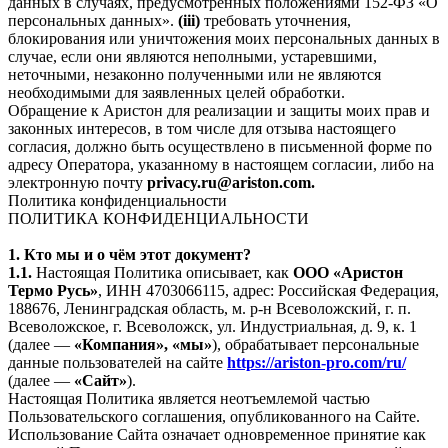
данных в случаях, предусмотренных положениями 152-ФЗ «О
персональных данных».
(iii)
требовать уточнения,
блокирования или уничтожения моих персональных данных в
случае, если они являются неполными, устаревшими,
неточными, незаконно полученными или не являются
необходимыми для заявленных целей обработки.
Обращение к Аристон для реализации и защиты моих прав и
законных интересов, в том числе для отзыва настоящего
согласия, должно быть осуществлено в письменной форме по
адресу Оператора, указанному в настоящем согласии, либо на
электронную почту
privacy.ru@ariston.com.
Политика конфиденциальности
ПОЛИТИКА КОНФИДЕНЦИАЛЬНОСТИ
1. Кто мы и о чём этот документ?
1.1.
Настоящая Политика описывает, как
ООО «Аристон
Термо Русь»
, ИНН 4703066115, адрес: Российская Федерация,
188676, Ленинградская область, м. р-н Всеволожский, г. п.
Всеволожское, г. Всеволожск, ул. Индустриальная, д. 9, к. 1
(далее —
«Компания», «мы»
), обрабатывает персональные
данные пользователей на сайте
https://ariston-pro.com/ru/
(далее —
«Сайт»
).
Настоящая Политика является неотъемлемой частью
Пользовательского соглашения, опубликованного на Сайте.
Использование Сайта означает одновременное принятие как