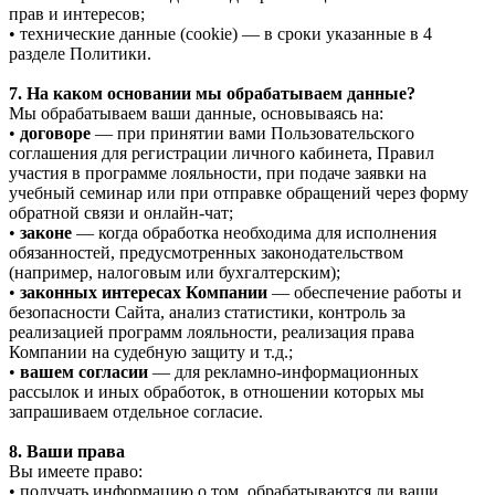
прав и интересов;
• технические данные (cookie) — в сроки указанные в 4
разделе Политики.
7. На каком основании мы обрабатываем данные?
Мы обрабатываем ваши данные, основываясь на:
•
договоре
— при принятии вами Пользовательского
соглашения для регистрации личного кабинета, Правил
участия в программе лояльности, при подаче заявки на
учебный семинар или при отправке обращений через форму
обратной связи и онлайн-чат;
•
законе
— когда обработка необходима для исполнения
обязанностей, предусмотренных законодательством
(например, налоговым или бухгалтерским);
•
законных интересах Компании
— обеспечение работы и
безопасности Сайта, анализ статистики, контроль за
реализацией программ лояльности, реализация права
Компании на судебную защиту и т.д.;
•
вашем согласии
— для рекламно-информационных
рассылок и иных обработок, в отношении которых мы
запрашиваем отдельное согласие.
8. Ваши права
Вы имеете право:
• получать информацию о том, обрабатываются ли ваши