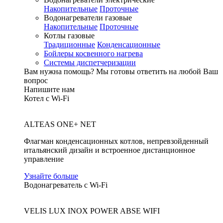
Накопительные
Проточные
Водонагреватели газовые
Накопительные
Проточные
Котлы газовые
Традиционные
Конденсационные
Бойлеры косвенного нагрева
Системы диспетчеризации
Вам нужна помощь?
Мы готовы ответить на любой Ваш
вопрос
Напишите нам
Котел с Wi-Fi
ALTEAS ONE+ NET
Флагман конденсационных котлов, непревзойденный
итальянский дизайн и встроенное дистанционное
управление
Узнайте больше
Водонагреватель с Wi-Fi
VELIS LUX INOX POWER ABSE WIFI