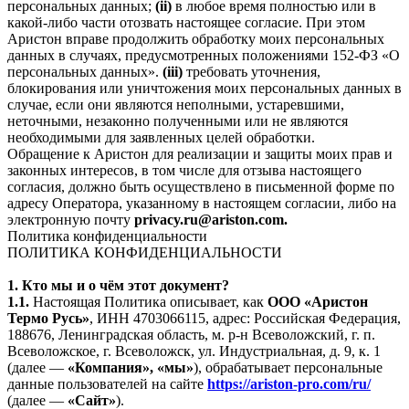
персональных данных;
(ii)
в любое время полностью или в
какой-либо части отозвать настоящее согласие. При этом
Аристон вправе продолжить обработку моих персональных
данных в случаях, предусмотренных положениями 152-ФЗ «О
персональных данных».
(iii)
требовать уточнения,
блокирования или уничтожения моих персональных данных в
случае, если они являются неполными, устаревшими,
неточными, незаконно полученными или не являются
необходимыми для заявленных целей обработки.
Обращение к Аристон для реализации и защиты моих прав и
законных интересов, в том числе для отзыва настоящего
согласия, должно быть осуществлено в письменной форме по
адресу Оператора, указанному в настоящем согласии, либо на
электронную почту
privacy.ru@ariston.com.
Политика конфиденциальности
ПОЛИТИКА КОНФИДЕНЦИАЛЬНОСТИ
1. Кто мы и о чём этот документ?
1.1.
Настоящая Политика описывает, как
ООО «Аристон
Термо Русь»
, ИНН 4703066115, адрес: Российская Федерация,
188676, Ленинградская область, м. р-н Всеволожский, г. п.
Всеволожское, г. Всеволожск, ул. Индустриальная, д. 9, к. 1
(далее —
«Компания», «мы»
), обрабатывает персональные
данные пользователей на сайте
https://ariston-pro.com/ru/
(далее —
«Сайт»
).