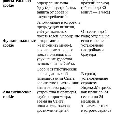
(обязательные)
определение типа
краткий период
cookie
браузера и устройства,
(обычно до 30
защита от сбоев и
минут — 1 часа)
злоупотреблений.
Запоминание настроек и
предыдущих визитов,
учёт уникальных
От сессии до 1
посетителей, упрощение
года; отдельные
Функциональные
авторизации
если иное не
cookie
(«запомнить меня»),
установлено
сохранение часового
настройками
пояса пользователя,
браузера
улучшение удобства
использования Сайта.
Сбор и статистический
анализ данных об
В сроки,
использовании Сайта:
установленные
количество и источники
сервисом
визитов, география,
Яндекс.Метрика;
Аналитические
устройства и браузеры,
как правило, от
cookie
глубина просмотра,
сессии до 24
время на Сайте,
месяцев, в
показатель отказов,
зависимости от
достижение целей
настроек сервиса