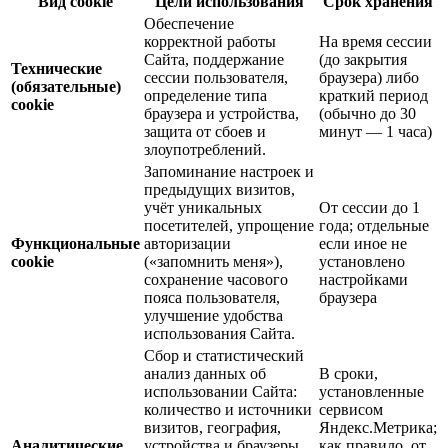
Вид cookie
Цели использования
Срок хранения
Обеспечение
корректной работы
На время сессии
Сайта, поддержание
(до закрытия
Технические
сессии пользователя,
браузера) либо
(обязательные)
определение типа
краткий период
cookie
браузера и устройства,
(обычно до 30
защита от сбоев и
минут — 1 часа)
злоупотреблений.
Запоминание настроек и
предыдущих визитов,
учёт уникальных
От сессии до 1
посетителей, упрощение
года; отдельные
Функциональные
авторизации
если иное не
cookie
(«запомнить меня»),
установлено
сохранение часового
настройками
пояса пользователя,
браузера
улучшение удобства
использования Сайта.
Сбор и статистический
анализ данных об
В сроки,
использовании Сайта:
установленные
количество и источники
сервисом
визитов, география,
Яндекс.Метрика;
Аналитические
устройства и браузеры,
как правило, от