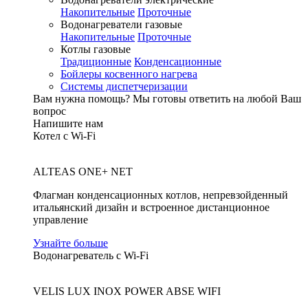
Накопительные
Проточные
Водонагреватели газовые
Накопительные
Проточные
Котлы газовые
Традиционные
Конденсационные
Бойлеры косвенного нагрева
Системы диспетчеризации
Вам нужна помощь?
Мы готовы ответить на любой Ваш
вопрос
Напишите нам
Котел с Wi-Fi
ALTEAS ONE+ NET
Флагман конденсационных котлов, непревзойденный
итальянский дизайн и встроенное дистанционное
управление
Узнайте больше
Водонагреватель с Wi-Fi
VELIS LUX INOX POWER ABSE WIFI