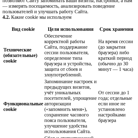
позволяют Сайту запоминать ваши визиты, настройки, а нам
— измерять посещаемость, анализировать поведение
пользователей и улучшать работу Сайта.
4.2.
Какие cookie мы используем
Вид cookie
Цели использования
Срок хранения
Обеспечение
корректной работы
На время сессии
Сайта, поддержание
(до закрытия
Технические
сессии пользователя,
браузера) либо
(обязательные)
определение типа
краткий период
cookie
браузера и устройства,
(обычно до 30
защита от сбоев и
минут — 1 часа)
злоупотреблений.
Запоминание настроек и
предыдущих визитов,
учёт уникальных
От сессии до 1
посетителей, упрощение
года; отдельные
Функциональные
авторизации
если иное не
cookie
(«запомнить меня»),
установлено
сохранение часового
настройками
пояса пользователя,
браузера
улучшение удобства
использования Сайта.