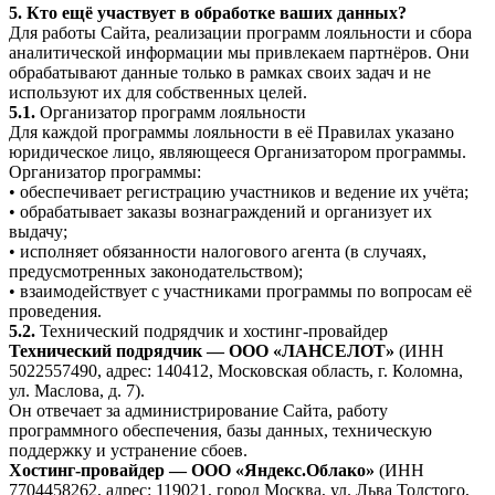
5. Кто ещё участвует в обработке ваших данных?
Для работы Сайта, реализации программ лояльности и сбора
аналитической информации мы привлекаем партнёров. Они
обрабатывают данные только в рамках своих задач и не
используют их для собственных целей.
5.1.
Организатор программ лояльности
Для каждой программы лояльности в её Правилах указано
юридическое лицо, являющееся Организатором программы.
Организатор программы:
• обеспечивает регистрацию участников и ведение их учёта;
• обрабатывает заказы вознаграждений и организует их
выдачу;
• исполняет обязанности налогового агента (в случаях,
предусмотренных законодательством);
• взаимодействует с участниками программы по вопросам её
проведения.
5.2.
Технический подрядчик и хостинг-провайдер
Технический подрядчик — ООО «ЛАНСЕЛОТ»
(ИНН
5022557490, адрес: 140412, Московская область, г. Коломна,
ул. Маслова, д. 7).
Он отвечает за администрирование Сайта, работу
программного обеспечения, базы данных, техническую
поддержку и устранение сбоев.
Хостинг-провайдер — ООО «Яндекс.Облако»
(ИНН
7704458262, адрес: 119021, город Москва, ул. Льва Толстого,