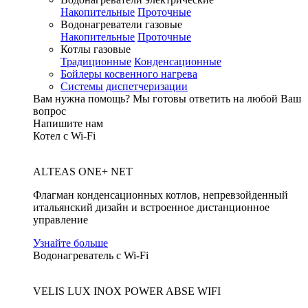
Накопительные
Проточные
Водонагреватели газовые
Накопительные
Проточные
Котлы газовые
Традиционные
Конденсационные
Бойлеры косвенного нагрева
Системы диспетчеризации
Вам нужна помощь?
Мы готовы ответить на любой Ваш
вопрос
Напишите нам
Котел с Wi-Fi
ALTEAS ONE+ NET
Флагман конденсационных котлов, непревзойденный
итальянский дизайн и встроенное дистанционное
управление
Узнайте больше
Водонагреватель с Wi-Fi
VELIS LUX INOX POWER ABSE WIFI