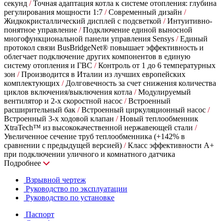
секунд
/
Точная адаптация котла к системе отопления: глубина
регулирования мощности 1:7
/
Современный дизайн
/
Жидкокристаллический дисплей с подсветкой
/
Интуитивно-
понятное управление
/
Подключение единой выносной
многофункциональной панели управления Sensys
/
Единый
протокол связи BusBridgeNet® повышает эффективность и
облегчает подключение других компонентов в единую
систему отопления и ГВС
/
Контроль от 1 до 6 температурных
зон
/
Производится в Италии из лучших европейских
комплектующих
/
Долговечность за счет снижения количества
циклов включения/выключения котла
/
Модулируемый
вентилятор и 2-х скоростной насос
/
Встроенный
расширительный бак
/
Встроенный циркуляционный насос
/
Встроенный 3-х ходовой клапан
/
Новый теплообменник
XtraTech™ из высококачественной нержавеющей стали
/
Увеличенное сечение труб теплообменника (+142% в
сравнении с предыдущей версией)
/
Класс эффективности А+
при подключении уличного и комнатного датчика
Подробнее
Взрывной чертеж
Руководство по эксплуатации
Руководство по установке
Паспорт