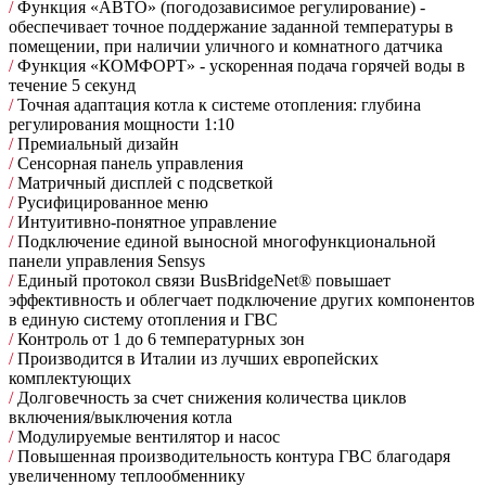
/
Функция «АВТО» (погодозависимое регулирование) -
обеспечивает точное поддержание заданной температуры в
помещении, при наличии уличного и комнатного датчика
/
Функция «КОМФОРТ» - ускоренная подача горячей воды в
течение 5 секунд
/
Точная адаптация котла к системе отопления: глубина
регулирования мощности 1:10
/
Премиальный дизайн
/
Сенсорная панель управления
/
Матричный дисплей с подсветкой
/
Русифицированное меню
/
Интуитивно-понятное управление
/
Подключение единой выносной многофункциональной
панели управления Sensys
/
Единый протокол связи BusBridgeNet® повышает
эффективность и облегчает подключение других компонентов
в единую систему отопления и ГВС
/
Контроль от 1 до 6 температурных зон
/
Производится в Италии из лучших европейских
комплектующих
/
Долговечность за счет снижения количества циклов
включения/выключения котла
/
Модулируемые вентилятор и насос
/
Повышенная производительность контура ГВС благодаря
увеличенному теплообменнику