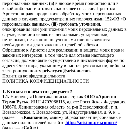
персональных данных;
(ii)
в любое время полностью или в
какой-либо части отозвать настоящее согласие. При этом
Аристон вправе продолжить обработку моих персональных
данных в случаях, предусмотренных положениями 152-ФЗ «О
персональных данных».
(iii)
требовать уточнения,
блокирования или уничтожения моих персональных данных в
случае, если они являются неполными, устаревшими,
неточными, незаконно полученными или не являются
необходимыми для заявленных целей обработки.
Обращение к Аристон для реализации и защиты моих прав и
законных интересов, в том числе для отзыва настоящего
согласия, должно быть осуществлено в письменной форме по
адресу Оператора, указанному в настоящем согласии, либо на
электронную почту
privacy.ru@ariston.com.
Политика конфиденциальности
ПОЛИТИКА КОНФИДЕНЦИАЛЬНОСТИ
1. Кто мы и о чём этот документ?
1.1.
Настоящая Политика описывает, как
ООО «Аристон
Термо Русь»
, ИНН 4703066115, адрес: Российская Федерация,
188676, Ленинградская область, м. р-н Всеволожский, г. п.
Всеволожское, г. Всеволожск, ул. Индустриальная, д. 9, к. 1
(далее —
«Компания», «мы»
), обрабатывает персональные
данные пользователей на сайте
https://ariston-pro.com/ru/
(далее —
«Сайт»
).