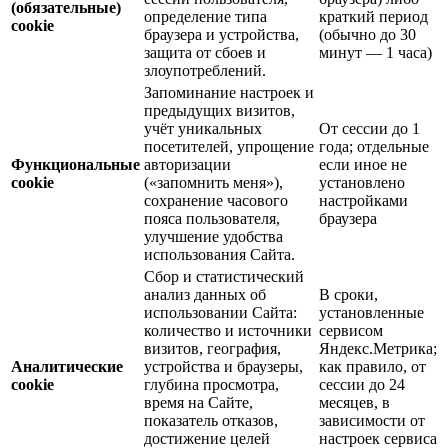
(обязательные)
определение типа
краткий период
cookie
браузера и устройства,
(обычно до 30
защита от сбоев и
минут — 1 часа)
злоупотреблений.
Запоминание настроек и
предыдущих визитов,
учёт уникальных
От сессии до 1
посетителей, упрощение
года; отдельные
Функциональные
авторизации
если иное не
cookie
(«запомнить меня»),
установлено
сохранение часового
настройками
пояса пользователя,
браузера
улучшение удобства
использования Сайта.
Сбор и статистический
анализ данных об
В сроки,
использовании Сайта:
установленные
количество и источники
сервисом
визитов, география,
Яндекс.Метрика;
Аналитические
устройства и браузеры,
как правило, от
cookie
глубина просмотра,
сессии до 24
время на Сайте,
месяцев, в
показатель отказов,
зависимости от
достижение целей
настроек сервиса