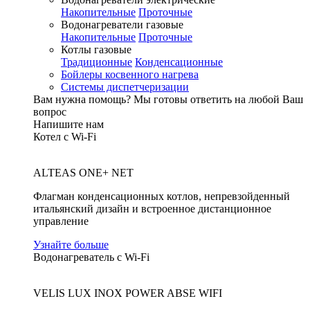
Накопительные
Проточные
Водонагреватели газовые
Накопительные
Проточные
Котлы газовые
Традиционные
Конденсационные
Бойлеры косвенного нагрева
Системы диспетчеризации
Вам нужна помощь?
Мы готовы ответить на любой Ваш
вопрос
Напишите нам
Котел с Wi-Fi
ALTEAS ONE+ NET
Флагман конденсационных котлов, непревзойденный
итальянский дизайн и встроенное дистанционное
управление
Узнайте больше
Водонагреватель с Wi-Fi
VELIS LUX INOX POWER ABSE WIFI