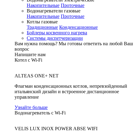
Накопительные
Проточные
Водонагреватели газовые
Накопительные
Проточные
Котлы газовые
Традиционные
Конденсационные
Бойлеры косвенного нагрева
Системы диспетчеризации
Вам нужна помощь?
Мы готовы ответить на любой Ваш
вопрос
Напишите нам
Котел с Wi-Fi
ALTEAS ONE+ NET
Флагман конденсационных котлов, непревзойденный
итальянский дизайн и встроенное дистанционное
управление
Узнайте больше
Водонагреватель с Wi-Fi
VELIS LUX INOX POWER ABSE WIFI