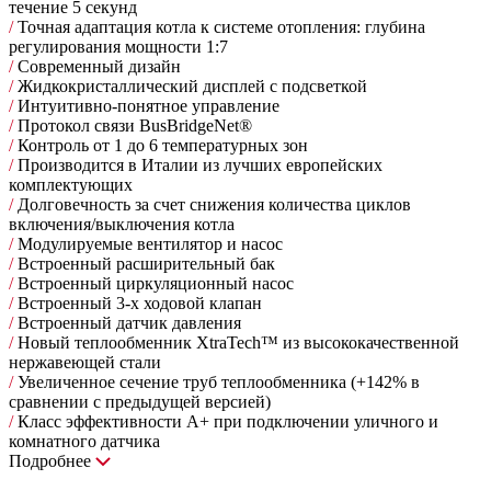
течение 5 секунд
/
Точная адаптация котла к системе отопления: глубина
регулирования мощности 1:7
/
Современный дизайн
/
Жидкокристаллический дисплей с подсветкой
/
Интуитивно-понятное управление
/
Протокол связи BusBridgeNet®
/
Контроль от 1 до 6 температурных зон
/
Производится в Италии из лучших европейских
комплектующих
/
Долговечность за счет снижения количества циклов
включения/выключения котла
/
Модулируемые вентилятор и насос
/
Встроенный расширительный бак
/
Встроенный циркуляционный насос
/
Встроенный 3-х ходовой клапан
/
Встроенный датчик давления
/
Новый теплообменник XtraTech™ из высококачественной
нержавеющей стали
/
Увеличенное сечение труб теплообменника (+142% в
сравнении с предыдущей версией)
/
Класс эффективности А+ при подключении уличного и
комнатного датчика
Подробнее