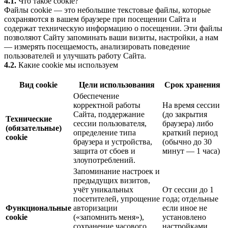
4.1.
Что такое cookie?
Файлы cookie — это небольшие текстовые файлы, которые
сохраняются в вашем браузере при посещении Сайта и
содержат техническую информацию о посещении. Эти файлы
позволяют Сайту запоминать ваши визиты, настройки, а нам
— измерять посещаемость, анализировать поведение
пользователей и улучшать работу Сайта.
4.2.
Какие cookie мы используем
Вид cookie
Цели использования
Срок хранения
Обеспечение
корректной работы
На время сессии
Сайта, поддержание
(до закрытия
Технические
сессии пользователя,
браузера) либо
(обязательные)
определение типа
краткий период
cookie
браузера и устройства,
(обычно до 30
защита от сбоев и
минут — 1 часа)
злоупотреблений.
Запоминание настроек и
предыдущих визитов,
учёт уникальных
От сессии до 1
посетителей, упрощение
года; отдельные
Функциональные
авторизации
если иное не
cookie
(«запомнить меня»),
установлено
сохранение часового
настройками