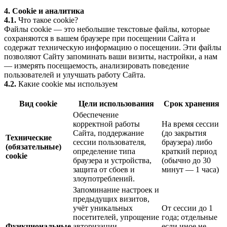
4. Cookie и аналитика
4.1.
Что такое cookie?
Файлы cookie — это небольшие текстовые файлы, которые
сохраняются в вашем браузере при посещении Сайта и
содержат техническую информацию о посещении. Эти файлы
позволяют Сайту запоминать ваши визиты, настройки, а нам
— измерять посещаемость, анализировать поведение
пользователей и улучшать работу Сайта.
4.2.
Какие cookie мы используем
Вид cookie
Цели использования
Срок хранения
Обеспечение
корректной работы
На время сессии
Сайта, поддержание
(до закрытия
Технические
сессии пользователя,
браузера) либо
(обязательные)
определение типа
краткий период
cookie
браузера и устройства,
(обычно до 30
защита от сбоев и
минут — 1 часа)
злоупотреблений.
Запоминание настроек и
предыдущих визитов,
учёт уникальных
От сессии до 1
посетителей, упрощение
года; отдельные
Функциональные
авторизации
если иное не