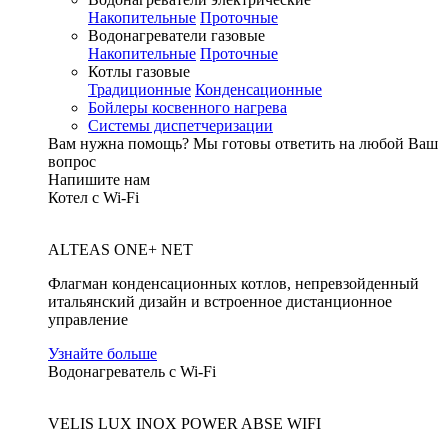
Накопительные
Проточные
Водонагреватели газовые
Накопительные
Проточные
Котлы газовые
Традиционные
Конденсационные
Бойлеры косвенного нагрева
Системы диспетчеризации
Вам нужна помощь?
Мы готовы ответить на любой Ваш
вопрос
Напишите нам
Котел с Wi-Fi
ALTEAS ONE+ NET
Флагман конденсационных котлов, непревзойденный
итальянский дизайн и встроенное дистанционное
управление
Узнайте больше
Водонагреватель с Wi-Fi
VELIS LUX INOX POWER ABSE WIFI