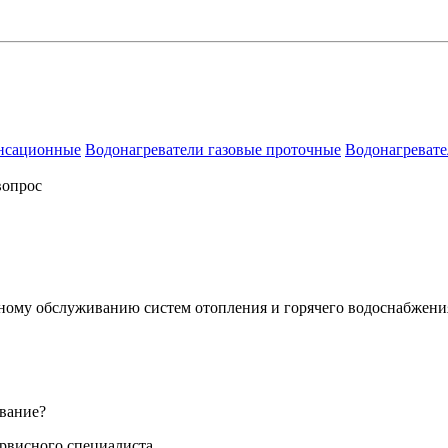
енсационные
Водонагреватели газовые проточные
Водонагревате
вопрос
сному обслуживанию систем отопления и горячего водоснабжени
вание?
ервисного специалиста