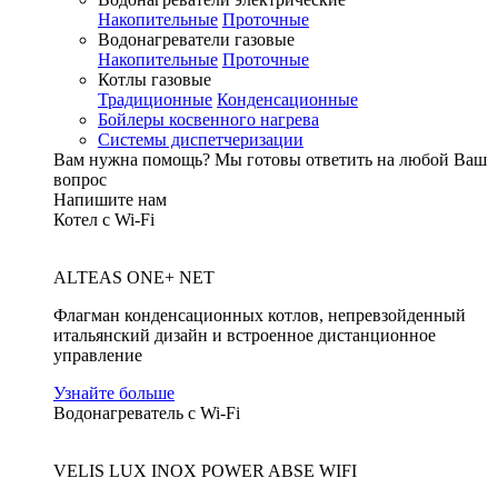
Накопительные
Проточные
Водонагреватели газовые
Накопительные
Проточные
Котлы газовые
Традиционные
Конденсационные
Бойлеры косвенного нагрева
Системы диспетчеризации
Вам нужна помощь?
Мы готовы ответить на любой Ваш
вопрос
Напишите нам
Котел с Wi-Fi
ALTEAS ONE+ NET
Флагман конденсационных котлов, непревзойденный
итальянский дизайн и встроенное дистанционное
управление
Узнайте больше
Водонагреватель с Wi-Fi
VELIS LUX INOX POWER ABSE WIFI