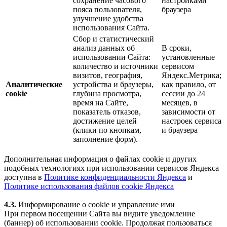
сохранение часового
настройками
пояса пользователя,
браузера
улучшение удобства
использования Сайта.
Сбор и статистический
анализ данных об
В сроки,
использовании Сайта:
установленные
количество и источники
сервисом
визитов, география,
Яндекс.Метрика;
Аналитические
устройства и браузеры,
как правило, от
cookie
глубина просмотра,
сессии до 24
время на Сайте,
месяцев, в
показатель отказов,
зависимости от
достижение целей
настроек сервиса
(клики по кнопкам,
и браузера
заполнение форм).
Дополнительная информация о файлах cookie и других
подобных технологиях при использовании сервисов Яндекса
доступна в
Политике конфиденциальности Яндекса
и
Политике использования файлов cookie Яндекса
4.3.
Информирование о cookie и управление ими
При первом посещении Сайта вы видите уведомление
(баннер) об использовании cookie. Продолжая пользоваться