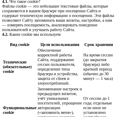
4.1.
Что такое cookie?
Файлы cookie — это небольшие текстовые файлы, которые
сохраняются в вашем браузере при посещении Сайта и
содержат техническую информацию о посещении. Эти файлы
позволяют Сайту запоминать ваши визиты, настройки, а нам
— измерять посещаемость, анализировать поведение
пользователей и улучшать работу Сайта.
4.2.
Какие cookie мы используем
Вид cookie
Цели использования
Срок хранения
Обеспечение
корректной работы
На время сессии
Сайта, поддержание
(до закрытия
Технические
сессии пользователя,
браузера) либо
(обязательные)
определение типа
краткий период
cookie
браузера и устройства,
(обычно до 30
защита от сбоев и
минут — 1 часа)
злоупотреблений.
Запоминание настроек и
предыдущих визитов,
учёт уникальных
От сессии до 1
посетителей, упрощение
года; отдельные
Функциональные
авторизации
если иное не
cookie
(«запомнить меня»),
установлено