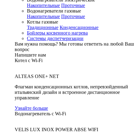
Накопительные
Проточные
Водонагреватели газовые
Накопительные
Проточные
Котлы газовые
Традиционные
Конденсационные
Бойлеры косвенного нагрева
Системы диспетчеризации
Вам нужна помощь?
Мы готовы ответить на любой Ваш
вопрос
Напишите нам
Котел с Wi-Fi
ALTEAS ONE+ NET
Флагман конденсационных котлов, непревзойденный
итальянский дизайн и встроенное дистанционное
управление
Узнайте больше
Водонагреватель с Wi-Fi
VELIS LUX INOX POWER ABSE WIFI