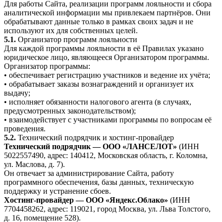
Для работы Сайта, реализации программ лояльности и сбора
аналитической информации мы привлекаем партнёров. Они
обрабатывают данные только в рамках своих задач и не
используют их для собственных целей.
5.1.
Организатор программ лояльности
Для каждой программы лояльности в её Правилах указано
юридическое лицо, являющееся Организатором программы.
Организатор программы:
• обеспечивает регистрацию участников и ведение их учёта;
• обрабатывает заказы вознаграждений и организует их
выдачу;
• исполняет обязанности налогового агента (в случаях,
предусмотренных законодательством);
• взаимодействует с участниками программы по вопросам её
проведения.
5.2.
Технический подрядчик и хостинг-провайдер
Технический подрядчик — ООО «ЛАНСЕЛОТ»
(ИНН
5022557490, адрес: 140412, Московская область, г. Коломна,
ул. Маслова, д. 7).
Он отвечает за администрирование Сайта, работу
программного обеспечения, базы данных, техническую
поддержку и устранение сбоев.
Хостинг-провайдер — ООО «Яндекс.Облако»
(ИНН
7704458262, адрес: 119021, город Москва, ул. Льва Толстого,
д. 16, помещение 528).