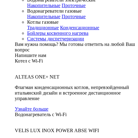
Накопительные
Проточные
Водонагреватели газовые
Накопительные
Проточные
Котлы газовые
Традиционные
Конденсационные
Бойлеры косвенного нагрева
Системы диспетчеризации
Вам нужна помощь?
Мы готовы ответить на любой Ваш
вопрос
Напишите нам
Котел с Wi-Fi
ALTEAS ONE+ NET
Флагман конденсационных котлов, непревзойденный
итальянский дизайн и встроенное дистанционное
управление
Узнайте больше
Водонагреватель с Wi-Fi
VELIS LUX INOX POWER ABSE WIFI