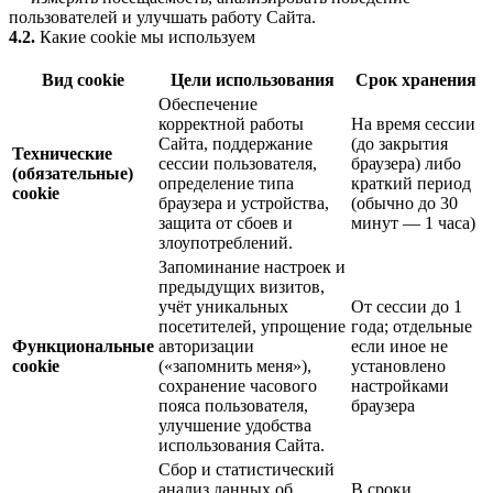
пользователей и улучшать работу Сайта.
4.2.
Какие cookie мы используем
Вид cookie
Цели использования
Срок хранения
Обеспечение
корректной работы
На время сессии
Сайта, поддержание
(до закрытия
Технические
сессии пользователя,
браузера) либо
(обязательные)
определение типа
краткий период
cookie
браузера и устройства,
(обычно до 30
защита от сбоев и
минут — 1 часа)
злоупотреблений.
Запоминание настроек и
предыдущих визитов,
учёт уникальных
От сессии до 1
посетителей, упрощение
года; отдельные
Функциональные
авторизации
если иное не
cookie
(«запомнить меня»),
установлено
сохранение часового
настройками
пояса пользователя,
браузера
улучшение удобства
использования Сайта.
Сбор и статистический
анализ данных об
В сроки,