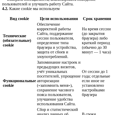
пользователей и улучшать работу Сайта.
4.2.
Какие cookie мы используем
Вид cookie
Цели использования
Срок хранения
Обеспечение
корректной работы
На время сессии
Сайта, поддержание
(до закрытия
Технические
сессии пользователя,
браузера) либо
(обязательные)
определение типа
краткий период
cookie
браузера и устройства,
(обычно до 30
защита от сбоев и
минут — 1 часа)
злоупотреблений.
Запоминание настроек и
предыдущих визитов,
учёт уникальных
От сессии до 1
посетителей, упрощение
года; отдельные
Функциональные
авторизации
если иное не
cookie
(«запомнить меня»),
установлено
сохранение часового
настройками
пояса пользователя,
браузера
улучшение удобства
использования Сайта.
Сбор и статистический
анализ данных об
В сроки,