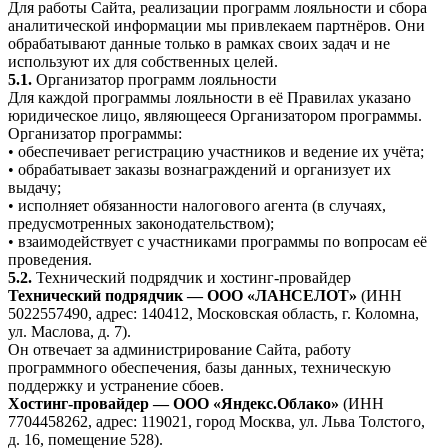
Для работы Сайта, реализации программ лояльности и сбора
аналитической информации мы привлекаем партнёров. Они
обрабатывают данные только в рамках своих задач и не
используют их для собственных целей.
5.1.
Организатор программ лояльности
Для каждой программы лояльности в её Правилах указано
юридическое лицо, являющееся Организатором программы.
Организатор программы:
• обеспечивает регистрацию участников и ведение их учёта;
• обрабатывает заказы вознаграждений и организует их
выдачу;
• исполняет обязанности налогового агента (в случаях,
предусмотренных законодательством);
• взаимодействует с участниками программы по вопросам её
проведения.
5.2.
Технический подрядчик и хостинг-провайдер
Технический подрядчик — ООО «ЛАНСЕЛОТ»
(ИНН
5022557490, адрес: 140412, Московская область, г. Коломна,
ул. Маслова, д. 7).
Он отвечает за администрирование Сайта, работу
программного обеспечения, базы данных, техническую
поддержку и устранение сбоев.
Хостинг-провайдер — ООО «Яндекс.Облако»
(ИНН
7704458262, адрес: 119021, город Москва, ул. Льва Толстого,
д. 16, помещение 528).