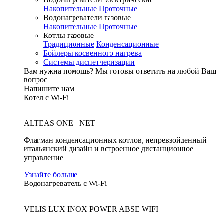
Накопительные
Проточные
Водонагреватели газовые
Накопительные
Проточные
Котлы газовые
Традиционные
Конденсационные
Бойлеры косвенного нагрева
Системы диспетчеризации
Вам нужна помощь?
Мы готовы ответить на любой Ваш
вопрос
Напишите нам
Котел с Wi-Fi
ALTEAS ONE+ NET
Флагман конденсационных котлов, непревзойденный
итальянский дизайн и встроенное дистанционное
управление
Узнайте больше
Водонагреватель с Wi-Fi
VELIS LUX INOX POWER ABSE WIFI