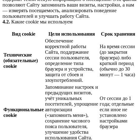
позволяют Сайту запоминать ваши визиты, настройки, а нам
— измерять посещаемость, анализировать поведение
пользователей и улучшать работу Сайта.
4.2.
Какие cookie мы используем
Вид cookie
Цели использования
Срок хранения
Обеспечение
корректной работы
На время сессии
Сайта, поддержание
(до закрытия
Технические
сессии пользователя,
браузера) либо
(обязательные)
определение типа
краткий период
cookie
браузера и устройства,
(обычно до 30
защита от сбоев и
минут — 1 часа)
злоупотреблений.
Запоминание настроек и
предыдущих визитов,
учёт уникальных
От сессии до 1
посетителей, упрощение
года; отдельные
Функциональные
авторизации
если иное не
cookie
(«запомнить меня»),
установлено
сохранение часового
настройками
пояса пользователя,
браузера
улучшение удобства
использования Сайта.