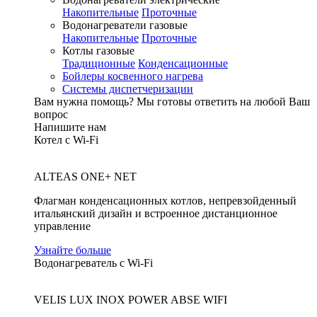
Накопительные
Проточные
Водонагреватели газовые
Накопительные
Проточные
Котлы газовые
Традиционные
Конденсационные
Бойлеры косвенного нагрева
Системы диспетчеризации
Вам нужна помощь?
Мы готовы ответить на любой Ваш
вопрос
Напишите нам
Котел с Wi-Fi
ALTEAS ONE+ NET
Флагман конденсационных котлов, непревзойденный
итальянский дизайн и встроенное дистанционное
управление
Узнайте больше
Водонагреватель с Wi-Fi
VELIS LUX INOX POWER ABSE WIFI