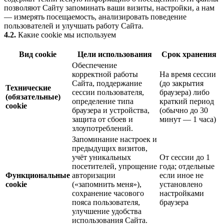
позволяют Сайту запоминать ваши визиты, настройки, а нам
— измерять посещаемость, анализировать поведение
пользователей и улучшать работу Сайта.
4.2.
Какие cookie мы используем
Вид cookie
Цели использования
Срок хранения
Обеспечение
корректной работы
На время сессии
Сайта, поддержание
(до закрытия
Технические
сессии пользователя,
браузера) либо
(обязательные)
определение типа
краткий период
cookie
браузера и устройства,
(обычно до 30
защита от сбоев и
минут — 1 часа)
злоупотреблений.
Запоминание настроек и
предыдущих визитов,
учёт уникальных
От сессии до 1
посетителей, упрощение
года; отдельные
Функциональные
авторизации
если иное не
cookie
(«запомнить меня»),
установлено
сохранение часового
настройками
пояса пользователя,
браузера
улучшение удобства
использования Сайта.