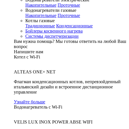
Накопительные
Проточные
Водонагреватели газовые
Накопительные
Проточные
Котлы газовые
Традиционные
Конденсационные
Бойлеры косвенного нагрева
Системы диспетчеризации
Вам нужна помощь?
Мы готовы ответить на любой Ваш
вопрос
Напишите нам
Котел с Wi-Fi
ALTEAS ONE+ NET
Флагман конденсационных котлов, непревзойденный
итальянский дизайн и встроенное дистанционное
управление
Узнайте больше
Водонагреватель с Wi-Fi
VELIS LUX INOX POWER ABSE WIFI