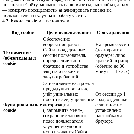
позволяют Сайту запоминать ваши визиты, настройки, а нам
— измерять посещаемость, анализировать поведение
пользователей и улучшать работу Сайта.
4.2.
Какие cookie мы используем
Вид cookie
Цели использования
Срок хранения
Обеспечение
корректной работы
На время сессии
Сайта, поддержание
(до закрытия
Технические
сессии пользователя,
браузера) либо
(обязательные)
определение типа
краткий период
cookie
браузера и устройства,
(обычно до 30
защита от сбоев и
минут — 1 часа)
злоупотреблений.
Запоминание настроек и
предыдущих визитов,
учёт уникальных
От сессии до 1
посетителей, упрощение
года; отдельные
Функциональные
авторизации
если иное не
cookie
(«запомнить меня»),
установлено
сохранение часового
настройками
пояса пользователя,
браузера
улучшение удобства
использования Сайта.