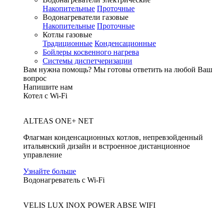
Накопительные
Проточные
Водонагреватели газовые
Накопительные
Проточные
Котлы газовые
Традиционные
Конденсационные
Бойлеры косвенного нагрева
Системы диспетчеризации
Вам нужна помощь?
Мы готовы ответить на любой Ваш
вопрос
Напишите нам
Котел с Wi-Fi
ALTEAS ONE+ NET
Флагман конденсационных котлов, непревзойденный
итальянский дизайн и встроенное дистанционное
управление
Узнайте больше
Водонагреватель с Wi-Fi
VELIS LUX INOX POWER ABSE WIFI