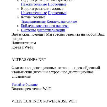
Накопительные
Проточные
Водонагреватели газовые
Накопительные
Проточные
Котлы газовые
Традиционные
Конденсационные
Бойлеры косвенного нагрева
Системы диспетчеризации
Вам нужна помощь?
Мы готовы ответить на любой Ваш
вопрос
Напишите нам
Котел с Wi-Fi
ALTEAS ONE+ NET
Флагман конденсационных котлов, непревзойденный
итальянский дизайн и встроенное дистанционное
управление
Узнайте больше
Водонагреватель с Wi-Fi
VELIS LUX INOX POWER ABSE WIFI