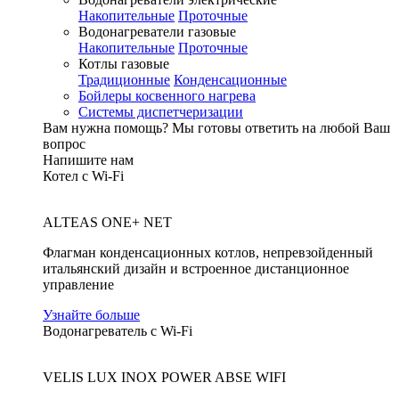
Накопительные
Проточные
Водонагреватели газовые
Накопительные
Проточные
Котлы газовые
Традиционные
Конденсационные
Бойлеры косвенного нагрева
Системы диспетчеризации
Вам нужна помощь?
Мы готовы ответить на любой Ваш
вопрос
Напишите нам
Котел с Wi-Fi
ALTEAS ONE+ NET
Флагман конденсационных котлов, непревзойденный
итальянский дизайн и встроенное дистанционное
управление
Узнайте больше
Водонагреватель с Wi-Fi
VELIS LUX INOX POWER ABSE WIFI