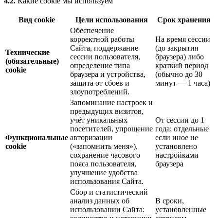
4.2.
Какие cookie мы используем
Вид cookie
Цели использования
Срок хранения
Обеспечение
корректной работы
На время сессии
Сайта, поддержание
(до закрытия
Технические
сессии пользователя,
браузера) либо
(обязательные)
определение типа
краткий период
cookie
браузера и устройства,
(обычно до 30
защита от сбоев и
минут — 1 часа)
злоупотреблений.
Запоминание настроек и
предыдущих визитов,
учёт уникальных
От сессии до 1
посетителей, упрощение
года; отдельные
Функциональные
авторизации
если иное не
cookie
(«запомнить меня»),
установлено
сохранение часового
настройками
пояса пользователя,
браузера
улучшение удобства
использования Сайта.
Сбор и статистический
анализ данных об
В сроки,
использовании Сайта:
установленные