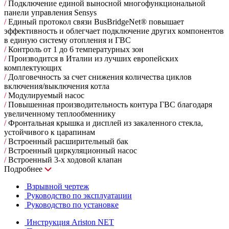
/
Подключение единой выносной многофункциональной
панели управления Sensys
/
Единый протокол связи BusBridgeNet® повышает
эффективность и облегчает подключение других компонентов
в единую систему отопления и ГВС
/
Контроль от 1 до 6 температурных зон
/
Производится в Италии из лучших европейских
комплектующих
/
Долговечность за счет снижения количества циклов
включения/выключения котла
/
Модулируемый насос
/
Повышенная производительность контура ГВС благодаря
увеличенному теплообменнику
/
Фронтальная крышка и дисплей из закаленного стекла,
устойчивого к царапинам
/
Встроенный расширительный бак
/
Встроенный циркуляционный насос
/
Встроенный 3-х ходовой клапан
Подробнее
Взрывной чертеж
Руководство по эксплуатации
Руководство по установке
Инструкция Ariston NET