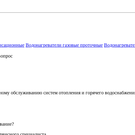
енсационные
Водонагреватели газовые проточные
Водонагревате
вопрос
сному обслуживанию систем отопления и горячего водоснабжени
вание?
ервисного специалиста