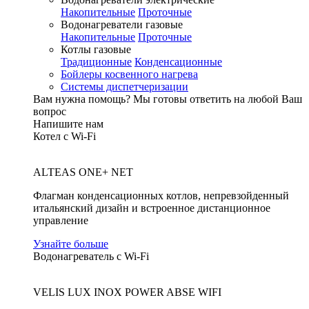
Накопительные
Проточные
Водонагреватели газовые
Накопительные
Проточные
Котлы газовые
Традиционные
Конденсационные
Бойлеры косвенного нагрева
Системы диспетчеризации
Вам нужна помощь?
Мы готовы ответить на любой Ваш
вопрос
Напишите нам
Котел с Wi-Fi
ALTEAS ONE+ NET
Флагман конденсационных котлов, непревзойденный
итальянский дизайн и встроенное дистанционное
управление
Узнайте больше
Водонагреватель с Wi-Fi
VELIS LUX INOX POWER ABSE WIFI