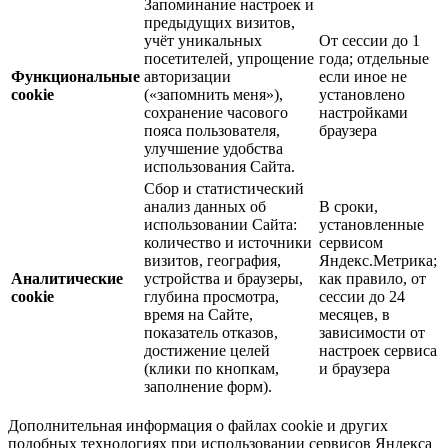
Запоминание настроек и
предыдущих визитов,
учёт уникальных
От сессии до 1
посетителей, упрощение
года; отдельные
Функциональные
авторизации
если иное не
cookie
(«запомнить меня»),
установлено
сохранение часового
настройками
пояса пользователя,
браузера
улучшение удобства
использования Сайта.
Сбор и статистический
анализ данных об
В сроки,
использовании Сайта:
установленные
количество и источники
сервисом
визитов, география,
Яндекс.Метрика;
Аналитические
устройства и браузеры,
как правило, от
cookie
глубина просмотра,
сессии до 24
время на Сайте,
месяцев, в
показатель отказов,
зависимости от
достижение целей
настроек сервиса
(клики по кнопкам,
и браузера
заполнение форм).
Дополнительная информация о файлах cookie и других
подобных технологиях при использовании сервисов Яндекса