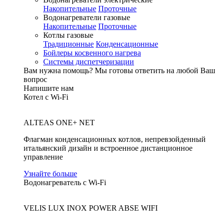
Накопительные
Проточные
Водонагреватели газовые
Накопительные
Проточные
Котлы газовые
Традиционные
Конденсационные
Бойлеры косвенного нагрева
Системы диспетчеризации
Вам нужна помощь?
Мы готовы ответить на любой Ваш
вопрос
Напишите нам
Котел с Wi-Fi
ALTEAS ONE+ NET
Флагман конденсационных котлов, непревзойденный
итальянский дизайн и встроенное дистанционное
управление
Узнайте больше
Водонагреватель с Wi-Fi
VELIS LUX INOX POWER ABSE WIFI