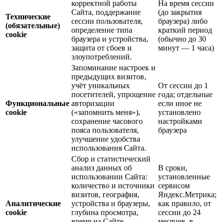
корректной работы
На время сессии
Сайта, поддержание
(до закрытия
Технические
сессии пользователя,
браузера) либо
(обязательные)
определение типа
краткий период
cookie
браузера и устройства,
(обычно до 30
защита от сбоев и
минут — 1 часа)
злоупотреблений.
Запоминание настроек и
предыдущих визитов,
учёт уникальных
От сессии до 1
посетителей, упрощение
года; отдельные
Функциональные
авторизации
если иное не
cookie
(«запомнить меня»),
установлено
сохранение часового
настройками
пояса пользователя,
браузера
улучшение удобства
использования Сайта.
Сбор и статистический
анализ данных об
В сроки,
использовании Сайта:
установленные
количество и источники
сервисом
визитов, география,
Яндекс.Метрика;
Аналитические
устройства и браузеры,
как правило, от
cookie
глубина просмотра,
сессии до 24
время на Сайте,
месяцев, в