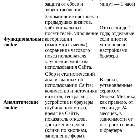
защита от сбоев и
минут — 1 часа)
злоупотреблений.
Запоминание настроек и
предыдущих визитов,
учёт уникальных
От сессии до 1
посетителей, упрощение
года; отдельные
Функциональные
авторизации
если иное не
cookie
(«запомнить меня»),
установлено
сохранение часового
настройками
пояса пользователя,
браузера
улучшение удобства
использования Сайта.
Сбор и статистический
анализ данных об
В сроки,
использовании Сайта:
установленные
количество и источники
сервисом
визитов, география,
Яндекс.Метрика;
Аналитические
устройства и браузеры,
как правило, от
cookie
глубина просмотра,
сессии до 24
время на Сайте,
месяцев, в
показатель отказов,
зависимости от
достижение целей
настроек сервиса
(клики по кнопкам,
и браузера
заполнение форм).