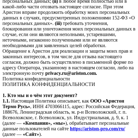
персональных данных;
(ii)
в любое время полностью или в
какой-либо части отозвать настоящее согласие. При этом
Аристон вправе продолжить обработку моих персональных
данных в случаях, предусмотренных положениями 152-ФЗ «О
персональных данных».
(iii)
требовать уточнения,
блокирования или уничтожения моих персональных данных в
случае, если они являются неполными, устаревшими,
неточными, незаконно полученными или не являются
необходимыми для заявленных целей обработки.
Обращение к Аристон для реализации и защиты моих прав и
законных интересов, в том числе для отзыва настоящего
согласия, должно быть осуществлено в письменной форме по
адресу Оператора, указанному в настоящем согласии, либо на
электронную почту
privacy.ru@ariston.com.
Политика конфиденциальности
ПОЛИТИКА КОНФИДЕНЦИАЛЬНОСТИ
1. Кто мы и о чём этот документ?
1.1.
Настоящая Политика описывает, как
ООО «Аристон
Термо Русь»
, ИНН 4703066115, адрес: Российская Федерация,
188676, Ленинградская область, м. р-н Всеволожский, г. п.
Всеволожское, г. Всеволожск, ул. Индустриальная, д. 9, к. 1
(далее —
«Компания», «мы»
), обрабатывает персональные
данные пользователей на сайте
https://ariston-pro.com/ru/
(далее —
«Сайт»
).