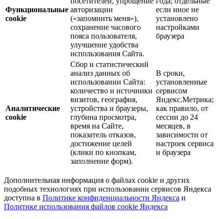
посетителей, упрощение
года; отдельные
Функциональные
авторизации
если иное не
cookie
(«запомнить меня»),
установлено
сохранение часового
настройками
пояса пользователя,
браузера
улучшение удобства
использования Сайта.
Сбор и статистический
анализ данных об
В сроки,
использовании Сайта:
установленные
количество и источники
сервисом
визитов, география,
Яндекс.Метрика;
Аналитические
устройства и браузеры,
как правило, от
cookie
глубина просмотра,
сессии до 24
время на Сайте,
месяцев, в
показатель отказов,
зависимости от
достижение целей
настроек сервиса
(клики по кнопкам,
и браузера
заполнение форм).
Дополнительная информация о файлах cookie и других
подобных технологиях при использовании сервисов Яндекса
доступна в
Политике конфиденциальности Яндекса
и
Политике использования файлов cookie Яндекса