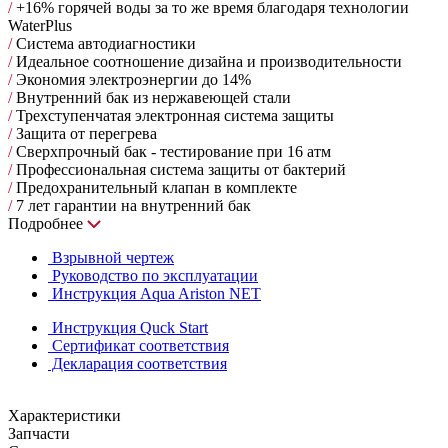
/
+16% горячей воды за то же время благодаря технологии
WaterPlus
/
Cистема автодиагностики
/
Идеальное соотношение дизайна и производительности
/
Экономия электроэнергии до 14%
/
Внутренний бак из нержавеющей стали
/
Трехступенчатая электронная система защиты
/
Защита от перегрева
/
Сверхпрочный бак - тестирование при 16 атм
/
Профессиональная система защиты от бактерий
/
Предохранительный клапан в комплекте
/
7 лет гарантии на внутренний бак
Подробнее
Взрывной чертеж
Руководство по эксплуатации
Инструкция Aqua Ariston NET
Инструкция Quck Start
Сертификат соответствия
Декларация соответствия
Характеристики
Запчасти