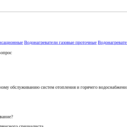
енсационные
Водонагреватели газовые проточные
Водонагревате
вопрос
сному обслуживанию систем отопления и горячего водоснабжени
вание?
ервисного специалиста