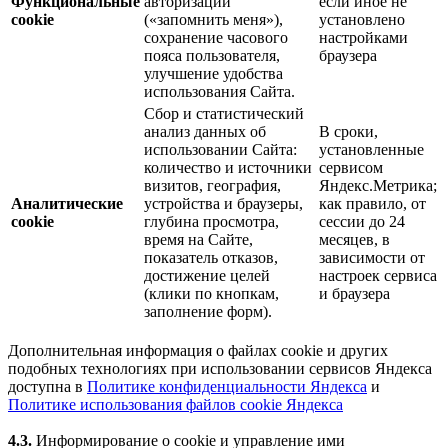
Функциональные
авторизации
если иное не
cookie
(«запомнить меня»),
установлено
сохранение часового
настройками
пояса пользователя,
браузера
улучшение удобства
использования Сайта.
Сбор и статистический
анализ данных об
В сроки,
использовании Сайта:
установленные
количество и источники
сервисом
визитов, география,
Яндекс.Метрика;
Аналитические
устройства и браузеры,
как правило, от
cookie
глубина просмотра,
сессии до 24
время на Сайте,
месяцев, в
показатель отказов,
зависимости от
достижение целей
настроек сервиса
(клики по кнопкам,
и браузера
заполнение форм).
Дополнительная информация о файлах cookie и других
подобных технологиях при использовании сервисов Яндекса
доступна в
Политике конфиденциальности Яндекса
и
Политике использования файлов cookie Яндекса
4.3.
Информирование о cookie и управление ими