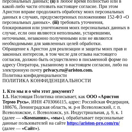
персональных данных;
(ii)
в любое время полностью или в
какой-либо части отозвать настоящее согласие. При этом
Аристон вправе продолжить обработку моих персональных
данных в случаях, предусмотренных положениями 152-ФЗ «О
персональных данных».
(iii)
требовать уточнения,
блокирования или уничтожения моих персональных данных в
случае, если они являются неполными, устаревшими,
неточными, незаконно полученными или не являются
необходимыми для заявленных целей обработки.
Обращение к Аристон для реализации и защиты моих прав и
законных интересов, в том числе для отзыва настоящего
согласия, должно быть осуществлено в письменной форме по
адресу Оператора, указанному в настоящем согласии, либо на
электронную почту
privacy.ru@ariston.com.
Политика конфиденциальности
ПОЛИТИКА КОНФИДЕНЦИАЛЬНОСТИ
1. Кто мы и о чём этот документ?
1.1.
Настоящая Политика описывает, как
ООО «Аристон
Термо Русь»
, ИНН 4703066115, адрес: Российская Федерация,
188676, Ленинградская область, м. р-н Всеволожский, г. п.
Всеволожское, г. Всеволожск, ул. Индустриальная, д. 9, к. 1
(далее —
«Компания», «мы»
), обрабатывает персональные
данные пользователей на сайте
https://ariston-pro.com/ru/
(далее —
«Сайт»
).