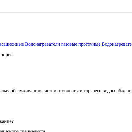
енсационные
Водонагреватели газовые проточные
Водонагревате
вопрос
сному обслуживанию систем отопления и горячего водоснабжени
вание?
ервисного специалиста