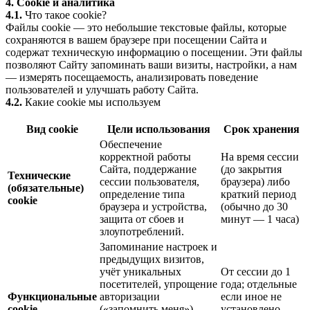
4. Cookie и аналитика
4.1.
Что такое cookie?
Файлы cookie — это небольшие текстовые файлы, которые
сохраняются в вашем браузере при посещении Сайта и
содержат техническую информацию о посещении. Эти файлы
позволяют Сайту запоминать ваши визиты, настройки, а нам
— измерять посещаемость, анализировать поведение
пользователей и улучшать работу Сайта.
4.2.
Какие cookie мы используем
Вид cookie
Цели использования
Срок хранения
Обеспечение
корректной работы
На время сессии
Сайта, поддержание
(до закрытия
Технические
сессии пользователя,
браузера) либо
(обязательные)
определение типа
краткий период
cookie
браузера и устройства,
(обычно до 30
защита от сбоев и
минут — 1 часа)
злоупотреблений.
Запоминание настроек и
предыдущих визитов,
учёт уникальных
От сессии до 1
посетителей, упрощение
года; отдельные
Функциональные
авторизации
если иное не
cookie
(«запомнить меня»),
установлено