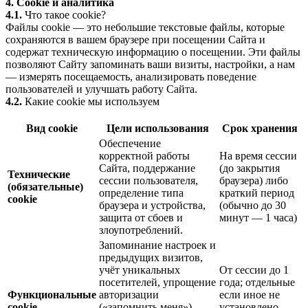
4. Cookie и аналитика
4.1.
Что такое cookie?
Файлы cookie — это небольшие текстовые файлы, которые
сохраняются в вашем браузере при посещении Сайта и
содержат техническую информацию о посещении. Эти файлы
позволяют Сайту запоминать ваши визиты, настройки, а нам
— измерять посещаемость, анализировать поведение
пользователей и улучшать работу Сайта.
4.2.
Какие cookie мы используем
Вид cookie
Цели использования
Срок хранения
Обеспечение
корректной работы
На время сессии
Сайта, поддержание
(до закрытия
Технические
сессии пользователя,
браузера) либо
(обязательные)
определение типа
краткий период
cookie
браузера и устройства,
(обычно до 30
защита от сбоев и
минут — 1 часа)
злоупотреблений.
Запоминание настроек и
предыдущих визитов,
учёт уникальных
От сессии до 1
посетителей, упрощение
года; отдельные
Функциональные
авторизации
если иное не
cookie
(«запомнить меня»),
установлено