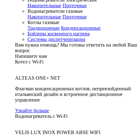
Накопительные
Проточные
Водонагреватели газовые
Накопительные
Проточные
Котлы газовые
Традиционные
Конденсационные
Бойлеры косвенного нагрева
Системы диспетчеризации
Вам нужна помощь?
Мы готовы ответить на любой Ваш
вопрос
Напишите нам
Котел с Wi-Fi
ALTEAS ONE+ NET
Флагман конденсационных котлов, непревзойденный
итальянский дизайн и встроенное дистанционное
управление
Узнайте больше
Водонагреватель с Wi-Fi
VELIS LUX INOX POWER ABSE WIFI