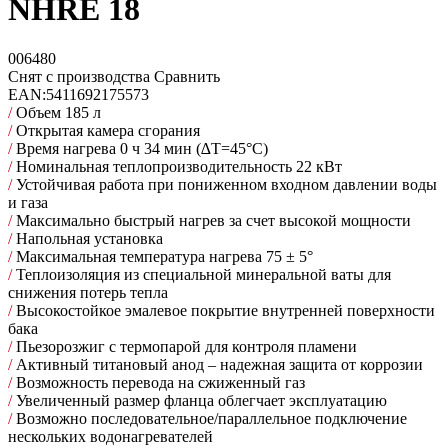
NHRE 18
006480
Снят с производства
Сравнить
EAN:
5411692175573
/
Объем 185 л
/
Открытая камера сгорания
/
Время нагрева 0 ч 34 мин (∆Т=45°С)
/
Номинальная теплопроизводительность 22 кВт
/
Устойчивая работа при пониженном входном давлении воды
и газа
/
Максимально быстрый нагрев за счет высокой мощности
/
Напольная установка
/
Максимальная температура нагрева 75 ± 5°
/
Теплоизоляция из специальной минеральной ваты для
снижения потерь тепла
/
Высокостойкое эмалевое покрытие внутренней поверхности
бака
/
Пьезорозжиг с термопарой для контроля пламени
/
Активный титановый анод – надежная защита от коррозии
/
Возможность перевода на сжиженный газ
/
Увеличенный размер фланца облегчает эксплуатацию
/
Возможно последовательное/параллельное подключение
нескольких водонагревателей