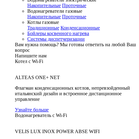
Накопительные
Проточные
Водонагреватели газовые
Накопительные
Проточные
Котлы газовые
Традиционные
Конденсационные
Бойлеры косвенного нагрева
Системы диспетчеризации
Вам нужна помощь?
Мы готовы ответить на любой Ваш
вопрос
Напишите нам
Котел с Wi-Fi
ALTEAS ONE+ NET
Флагман конденсационных котлов, непревзойденный
итальянский дизайн и встроенное дистанционное
управление
Узнайте больше
Водонагреватель с Wi-Fi
VELIS LUX INOX POWER ABSE WIFI