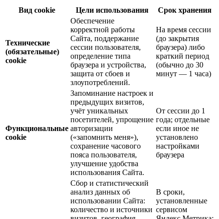
Вид cookie
Цели использования
Срок хранения
Обеспечение
корректной работы
На время сессии
Сайта, поддержание
(до закрытия
Технические
сессии пользователя,
браузера) либо
(обязательные)
определение типа
краткий период
cookie
браузера и устройства,
(обычно до 30
защита от сбоев и
минут — 1 часа)
злоупотреблений.
Запоминание настроек и
предыдущих визитов,
учёт уникальных
От сессии до 1
посетителей, упрощение
года; отдельные
Функциональные
авторизации
если иное не
cookie
(«запомнить меня»),
установлено
сохранение часового
настройками
пояса пользователя,
браузера
улучшение удобства
использования Сайта.
Сбор и статистический
анализ данных об
В сроки,
использовании Сайта:
установленные
количество и источники
сервисом
визитов, география,
Яндекс.Метрика;