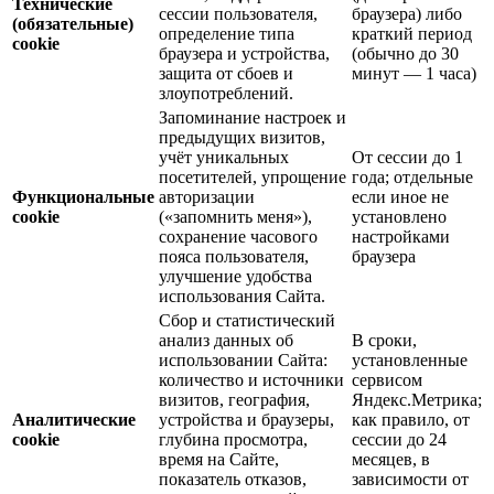
Технические
сессии пользователя,
браузера) либо
(обязательные)
определение типа
краткий период
cookie
браузера и устройства,
(обычно до 30
защита от сбоев и
минут — 1 часа)
злоупотреблений.
Запоминание настроек и
предыдущих визитов,
учёт уникальных
От сессии до 1
посетителей, упрощение
года; отдельные
Функциональные
авторизации
если иное не
cookie
(«запомнить меня»),
установлено
сохранение часового
настройками
пояса пользователя,
браузера
улучшение удобства
использования Сайта.
Сбор и статистический
анализ данных об
В сроки,
использовании Сайта:
установленные
количество и источники
сервисом
визитов, география,
Яндекс.Метрика;
Аналитические
устройства и браузеры,
как правило, от
cookie
глубина просмотра,
сессии до 24
время на Сайте,
месяцев, в
показатель отказов,
зависимости от