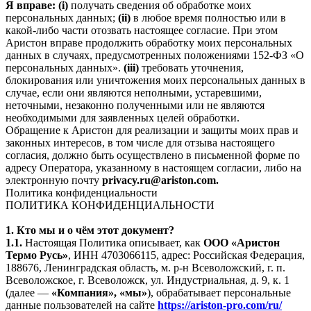
Я вправе: (i)
получать сведения об обработке моих
персональных данных;
(ii)
в любое время полностью или в
какой-либо части отозвать настоящее согласие. При этом
Аристон вправе продолжить обработку моих персональных
данных в случаях, предусмотренных положениями 152-ФЗ «О
персональных данных».
(iii)
требовать уточнения,
блокирования или уничтожения моих персональных данных в
случае, если они являются неполными, устаревшими,
неточными, незаконно полученными или не являются
необходимыми для заявленных целей обработки.
Обращение к Аристон для реализации и защиты моих прав и
законных интересов, в том числе для отзыва настоящего
согласия, должно быть осуществлено в письменной форме по
адресу Оператора, указанному в настоящем согласии, либо на
электронную почту
privacy.ru@ariston.com.
Политика конфиденциальности
ПОЛИТИКА КОНФИДЕНЦИАЛЬНОСТИ
1. Кто мы и о чём этот документ?
1.1.
Настоящая Политика описывает, как
ООО «Аристон
Термо Русь»
, ИНН 4703066115, адрес: Российская Федерация,
188676, Ленинградская область, м. р-н Всеволожский, г. п.
Всеволожское, г. Всеволожск, ул. Индустриальная, д. 9, к. 1
(далее —
«Компания», «мы»
), обрабатывает персональные
данные пользователей на сайте
https://ariston-pro.com/ru/