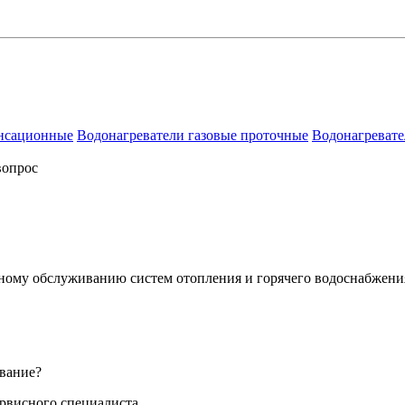
енсационные
Водонагреватели газовые проточные
Водонагревате
вопрос
сному обслуживанию систем отопления и горячего водоснабжени
вание?
ервисного специалиста