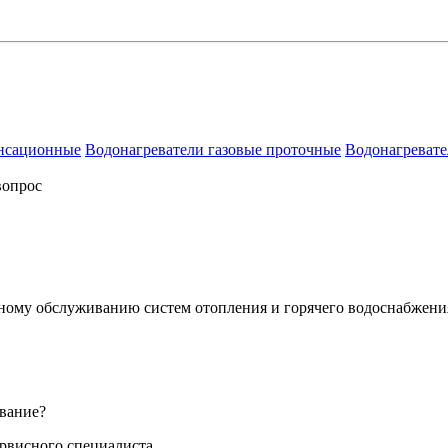
енсационные
Водонагреватели газовые проточные
Водонагревате
вопрос
сному обслуживанию систем отопления и горячего водоснабжени
вание?
ервисного специалиста