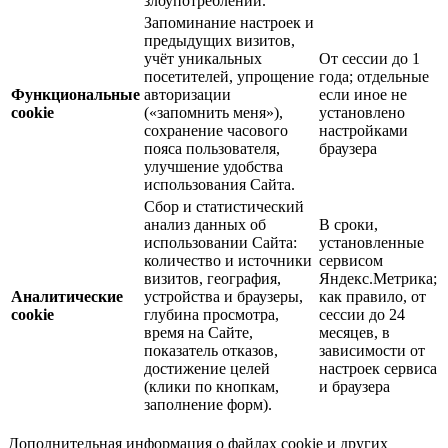
злоупотреблений.
Запоминание настроек и
предыдущих визитов,
учёт уникальных
От сессии до 1
посетителей, упрощение
года; отдельные
Функциональные
авторизации
если иное не
cookie
(«запомнить меня»),
установлено
сохранение часового
настройками
пояса пользователя,
браузера
улучшение удобства
использования Сайта.
Сбор и статистический
анализ данных об
В сроки,
использовании Сайта:
установленные
количество и источники
сервисом
визитов, география,
Яндекс.Метрика;
Аналитические
устройства и браузеры,
как правило, от
cookie
глубина просмотра,
сессии до 24
время на Сайте,
месяцев, в
показатель отказов,
зависимости от
достижение целей
настроек сервиса
(клики по кнопкам,
и браузера
заполнение форм).
Дополнительная информация о файлах cookie и других