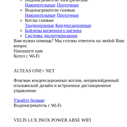
Накопительные
Проточные
Водонагреватели газовые
Накопительные
Проточные
Котлы газовые
Традиционные
Конденсационные
Бойлеры косвенного нагрева
Системы диспетчеризации
Вам нужна помощь?
Мы готовы ответить на любой Ваш
вопрос
Напишите нам
Котел с Wi-Fi
ALTEAS ONE+ NET
Флагман конденсационных котлов, непревзойденный
итальянский дизайн и встроенное дистанционное
управление
Узнайте больше
Водонагреватель с Wi-Fi
VELIS LUX INOX POWER ABSE WIFI