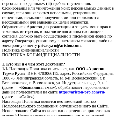
персональных данных».
(iii)
требовать уточнения,
блокирования или уничтожения моих персональных данных в
случае, если они являются неполными, устаревшими,
неточными, незаконно полученными или не являются
необходимыми для заявленных целей обработки.
Обращение к Аристон для реализации и защиты моих прав и
законных интересов, в том числе для отзыва настоящего
согласия, должно быть осуществлено в письменной форме по
адресу Оператора, указанному в настоящем согласии, либо на
электронную почту
privacy.ru@ariston.com.
Политика конфиденциальности
ПОЛИТИКА КОНФИДЕНЦИАЛЬНОСТИ
1. Кто мы и о чём этот документ?
1.1.
Настоящая Политика описывает, как
ООО «Аристон
Термо Русь»
, ИНН 4703066115, адрес: Российская Федерация,
188676, Ленинградская область, м. р-н Всеволожский, г. п.
Всеволожское, г. Всеволожск, ул. Индустриальная, д. 9, к. 1
(далее —
«Компания», «мы»
), обрабатывает персональные
данные пользователей на сайте
https://ariston-pro.com/ru/
(далее —
«Сайт»
).
Настоящая Политика является неотъемлемой частью
Пользовательского соглашения, опубликованного на Сайте.
Использование Сайта означает одновременное принятие как
условий Пользовательского соглашения, так и настоящей