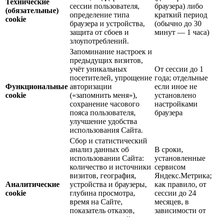
Технические
сессии пользователя,
браузера) либо
(обязательные)
определение типа
краткий период
cookie
браузера и устройства,
(обычно до 30
защита от сбоев и
минут — 1 часа)
злоупотреблений.
Запоминание настроек и
предыдущих визитов,
учёт уникальных
От сессии до 1
посетителей, упрощение
года; отдельные
Функциональные
авторизации
если иное не
cookie
(«запомнить меня»),
установлено
сохранение часового
настройками
пояса пользователя,
браузера
улучшение удобства
использования Сайта.
Сбор и статистический
анализ данных об
В сроки,
использовании Сайта:
установленные
количество и источники
сервисом
визитов, география,
Яндекс.Метрика;
Аналитические
устройства и браузеры,
как правило, от
cookie
глубина просмотра,
сессии до 24
время на Сайте,
месяцев, в
показатель отказов,
зависимости от