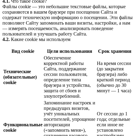
4.1.
Что такое cookie?
Файлы cookie — это небольшие текстовые файлы, которые
сохраняются в вашем браузере при посещении Сайта и
содержат техническую информацию о посещении. Эти файлы
позволяют Сайту запоминать ваши визиты, настройки, а нам
— измерять посещаемость, анализировать поведение
пользователей и улучшать работу Сайта.
4.2.
Какие cookie мы используем
Вид cookie
Цели использования
Срок хранения
Обеспечение
корректной работы
На время сессии
Сайта, поддержание
(до закрытия
Технические
сессии пользователя,
браузера) либо
(обязательные)
определение типа
краткий период
cookie
браузера и устройства,
(обычно до 30
защита от сбоев и
минут — 1 часа)
злоупотреблений.
Запоминание настроек и
предыдущих визитов,
учёт уникальных
От сессии до 1
посетителей, упрощение
года; отдельные
Функциональные
авторизации
если иное не
cookie
(«запомнить меня»),
установлено
сохранение часового
настройками