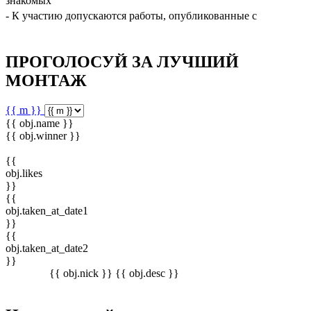
знакомых
01
- К участию допускаются работы, опубликованные с
июня 2018 г.
ПРОГОЛОСУЙ ЗА ЛУЧШИЙ
МОНТАЖ
{{ m }}
{{ obj.name }}
{{ obj.winner }}
{{
obj.likes
}}
{{
obj.taken_at_date1
}}
{{
obj.taken_at_date2
}}
{{ obj.nick }}
{{ obj.desc }}