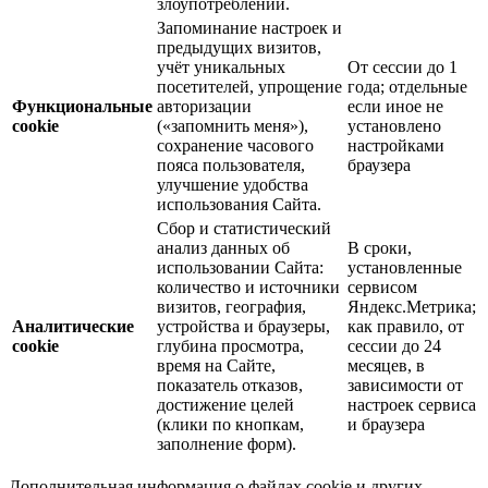
злоупотреблений.
Запоминание настроек и
предыдущих визитов,
учёт уникальных
От сессии до 1
посетителей, упрощение
года; отдельные
Функциональные
авторизации
если иное не
cookie
(«запомнить меня»),
установлено
сохранение часового
настройками
пояса пользователя,
браузера
улучшение удобства
использования Сайта.
Сбор и статистический
анализ данных об
В сроки,
использовании Сайта:
установленные
количество и источники
сервисом
визитов, география,
Яндекс.Метрика;
Аналитические
устройства и браузеры,
как правило, от
cookie
глубина просмотра,
сессии до 24
время на Сайте,
месяцев, в
показатель отказов,
зависимости от
достижение целей
настроек сервиса
(клики по кнопкам,
и браузера
заполнение форм).
Дополнительная информация о файлах cookie и других