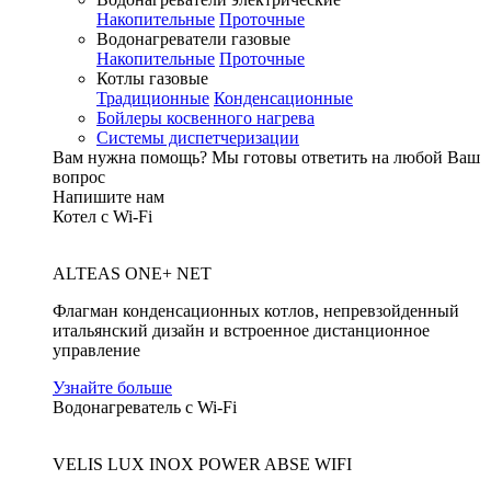
Накопительные
Проточные
Водонагреватели газовые
Накопительные
Проточные
Котлы газовые
Традиционные
Конденсационные
Бойлеры косвенного нагрева
Системы диспетчеризации
Вам нужна помощь?
Мы готовы ответить на любой Ваш
вопрос
Напишите нам
Котел с Wi-Fi
ALTEAS ONE+ NET
Флагман конденсационных котлов, непревзойденный
итальянский дизайн и встроенное дистанционное
управление
Узнайте больше
Водонагреватель с Wi-Fi
VELIS LUX INOX POWER ABSE WIFI