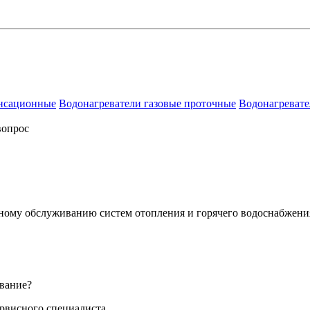
енсационные
Водонагреватели газовые проточные
Водонагревате
вопрос
сному обслуживанию систем отопления и горячего водоснабжени
вание?
ервисного специалиста