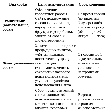
Вид cookie
Цели использования
Срок хранения
Обеспечение
корректной работы
На время сессии
Сайта, поддержание
(до закрытия
Технические
сессии пользователя,
браузера) либо
(обязательные)
определение типа
краткий период
cookie
браузера и устройства,
(обычно до 30
защита от сбоев и
минут — 1 часа)
злоупотреблений.
Запоминание настроек и
предыдущих визитов,
учёт уникальных
От сессии до 1
посетителей, упрощение
года; отдельные
Функциональные
авторизации
если иное не
cookie
(«запомнить меня»),
установлено
сохранение часового
настройками
пояса пользователя,
браузера
улучшение удобства
использования Сайта.
Сбор и статистический
анализ данных об
В сроки,
использовании Сайта:
установленные
количество и источники
сервисом
визитов, география,
Яндекс.Метрика;