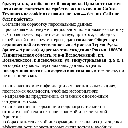
браузера так, чтобы он их блокировал. Однако это может
негативно сказаться на удобстве использования Сайта.
Технические cookie отключить нельзя — без них Сайт не
будет работать.
Согласие на обработку персональных данных
Проставляя «галочку» в специальном поле и нажимая кнопку
«Отправить»/«Сохранить» действуя, при этом, свободно,
своей волей и в своем интересе,
даю согласие Обществу с
ограниченной ответственностью «Аристон Термо Русь»
(далее – Аристон), адрес местонахождения: Россия, 188676,
Ленинградская область, м.р-н Всеволожский, г.п.
Всеволожское, г. Всеволожск, ул. Индустриальная, д. 9 к. 1
на обработку моих персональных данных
в целях
информационного взаимодействия со мной
, в том числе, но
не ограничиваясь:
• направления мне информации о маркетинговых акциях,
программах лояльности, учебных мероприятиях;
• направления предложений, связанных с возможным
сотрудничеством;
• направления информации о водонагревательной и
отопительной технике, производимой и реализуемой
Аристон;
• сбора статистической информации и ее анализа для оценки
эффективности маркетинговых активностей и учебных