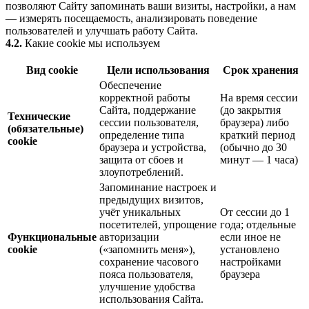
позволяют Сайту запоминать ваши визиты, настройки, а нам
— измерять посещаемость, анализировать поведение
пользователей и улучшать работу Сайта.
4.2.
Какие cookie мы используем
Вид cookie
Цели использования
Срок хранения
Обеспечение
корректной работы
На время сессии
Сайта, поддержание
(до закрытия
Технические
сессии пользователя,
браузера) либо
(обязательные)
определение типа
краткий период
cookie
браузера и устройства,
(обычно до 30
защита от сбоев и
минут — 1 часа)
злоупотреблений.
Запоминание настроек и
предыдущих визитов,
учёт уникальных
От сессии до 1
посетителей, упрощение
года; отдельные
Функциональные
авторизации
если иное не
cookie
(«запомнить меня»),
установлено
сохранение часового
настройками
пояса пользователя,
браузера
улучшение удобства
использования Сайта.