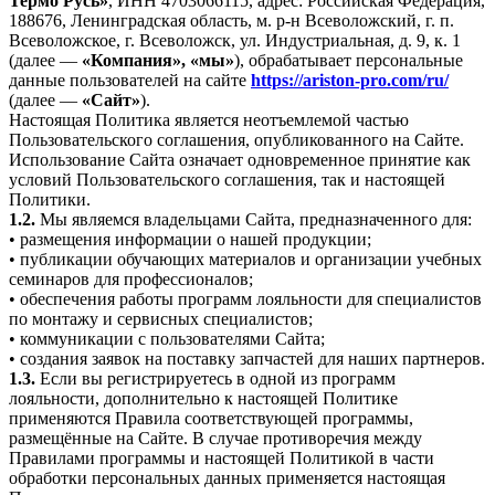
Термо Русь»
, ИНН 4703066115, адрес: Российская Федерация,
188676, Ленинградская область, м. р-н Всеволожский, г. п.
Всеволожское, г. Всеволожск, ул. Индустриальная, д. 9, к. 1
(далее —
«Компания», «мы»
), обрабатывает персональные
данные пользователей на сайте
https://ariston-pro.com/ru/
(далее —
«Сайт»
).
Настоящая Политика является неотъемлемой частью
Пользовательского соглашения, опубликованного на Сайте.
Использование Сайта означает одновременное принятие как
условий Пользовательского соглашения, так и настоящей
Политики.
1.2.
Мы являемся владельцами Сайта, предназначенного для:
• размещения информации о нашей продукции;
• публикации обучающих материалов и организации учебных
семинаров для профессионалов;
• обеспечения работы программ лояльности для специалистов
по монтажу и сервисных специалистов;
• коммуникации с пользователями Сайта;
• создания заявок на поставку запчастей для наших партнеров.
1.3.
Если вы регистрируетесь в одной из программ
лояльности, дополнительно к настоящей Политике
применяются Правила соответствующей программы,
размещённые на Сайте. В случае противоречия между
Правилами программы и настоящей Политикой в части
обработки персональных данных применяется настоящая