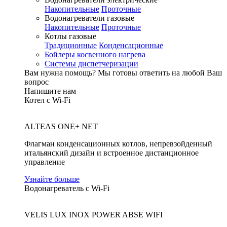
Накопительные
Проточные
Водонагреватели газовые
Накопительные
Проточные
Котлы газовые
Традиционные
Конденсационные
Бойлеры косвенного нагрева
Системы диспетчеризации
Вам нужна помощь?
Мы готовы ответить на любой Ваш
вопрос
Напишите нам
Котел с Wi-Fi
ALTEAS ONE+ NET
Флагман конденсационных котлов, непревзойденный
итальянский дизайн и встроенное дистанционное
управление
Узнайте больше
Водонагреватель с Wi-Fi
VELIS LUX INOX POWER ABSE WIFI