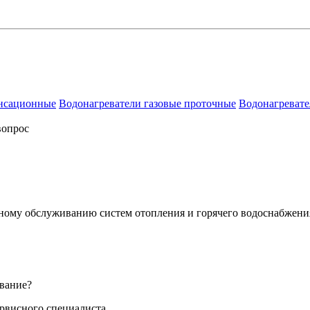
енсационные
Водонагреватели газовые проточные
Водонагревате
вопрос
сному обслуживанию систем отопления и горячего водоснабжени
вание?
ервисного специалиста