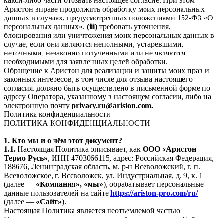
какой-либо части отозвать настоящее согласие. При этом
Аристон вправе продолжить обработку моих персональных
данных в случаях, предусмотренных положениями 152-ФЗ «О
персональных данных».
(iii)
требовать уточнения,
блокирования или уничтожения моих персональных данных в
случае, если они являются неполными, устаревшими,
неточными, незаконно полученными или не являются
необходимыми для заявленных целей обработки.
Обращение к Аристон для реализации и защиты моих прав и
законных интересов, в том числе для отзыва настоящего
согласия, должно быть осуществлено в письменной форме по
адресу Оператора, указанному в настоящем согласии, либо на
электронную почту
privacy.ru@ariston.com.
Политика конфиденциальности
ПОЛИТИКА КОНФИДЕНЦИАЛЬНОСТИ
1. Кто мы и о чём этот документ?
1.1.
Настоящая Политика описывает, как
ООО «Аристон
Термо Русь»
, ИНН 4703066115, адрес: Российская Федерация,
188676, Ленинградская область, м. р-н Всеволожский, г. п.
Всеволожское, г. Всеволожск, ул. Индустриальная, д. 9, к. 1
(далее —
«Компания», «мы»
), обрабатывает персональные
данные пользователей на сайте
https://ariston-pro.com/ru/
(далее —
«Сайт»
).
Настоящая Политика является неотъемлемой частью