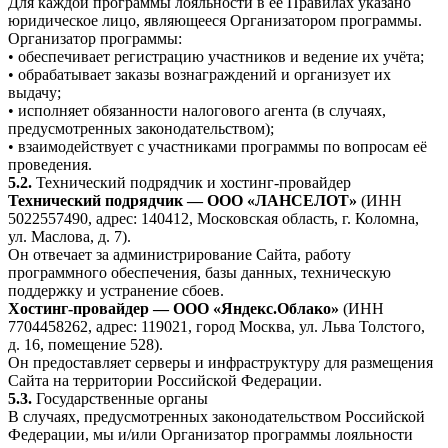
Для каждой программы лояльности в её Правилах указано
юридическое лицо, являющееся Организатором программы.
Организатор программы:
• обеспечивает регистрацию участников и ведение их учёта;
• обрабатывает заказы вознаграждений и организует их
выдачу;
• исполняет обязанности налогового агента (в случаях,
предусмотренных законодательством);
• взаимодействует с участниками программы по вопросам её
проведения.
5.2.
Технический подрядчик и хостинг-провайдер
Технический подрядчик — ООО «ЛАНСЕЛОТ»
(ИНН
5022557490, адрес: 140412, Московская область, г. Коломна,
ул. Маслова, д. 7).
Он отвечает за администрирование Сайта, работу
программного обеспечения, базы данных, техническую
поддержку и устранение сбоев.
Хостинг-провайдер — ООО «Яндекс.Облако»
(ИНН
7704458262, адрес: 119021, город Москва, ул. Льва Толстого,
д. 16, помещение 528).
Он предоставляет серверы и инфраструктуру для размещения
Сайта на территории Российской Федерации.
5.3.
Государственные органы
В случаях, предусмотренных законодательством Российской
Федерации, мы и/или Организатор программы лояльности