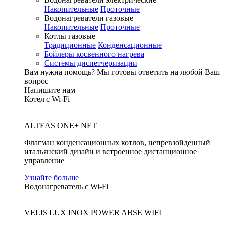
Накопительные
Проточные
Водонагреватели газовые
Накопительные
Проточные
Котлы газовые
Традиционные
Конденсационные
Бойлеры косвенного нагрева
Системы диспетчеризации
Вам нужна помощь?
Мы готовы ответить на любой Ваш
вопрос
Напишите нам
Котел с Wi-Fi
ALTEAS ONE+ NET
Флагман конденсационных котлов, непревзойденный
итальянский дизайн и встроенное дистанционное
управление
Узнайте больше
Водонагреватель с Wi-Fi
VELIS LUX INOX POWER ABSE WIFI