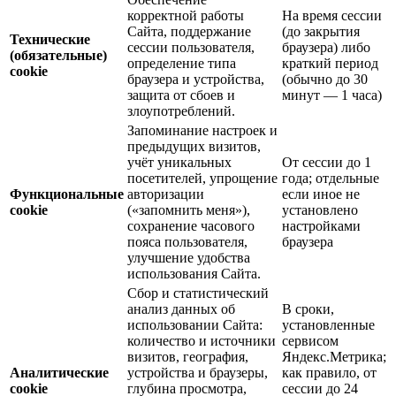
корректной работы
На время сессии
Сайта, поддержание
(до закрытия
Технические
сессии пользователя,
браузера) либо
(обязательные)
определение типа
краткий период
cookie
браузера и устройства,
(обычно до 30
защита от сбоев и
минут — 1 часа)
злоупотреблений.
Запоминание настроек и
предыдущих визитов,
учёт уникальных
От сессии до 1
посетителей, упрощение
года; отдельные
Функциональные
авторизации
если иное не
cookie
(«запомнить меня»),
установлено
сохранение часового
настройками
пояса пользователя,
браузера
улучшение удобства
использования Сайта.
Сбор и статистический
анализ данных об
В сроки,
использовании Сайта:
установленные
количество и источники
сервисом
визитов, география,
Яндекс.Метрика;
Аналитические
устройства и браузеры,
как правило, от
cookie
глубина просмотра,
сессии до 24