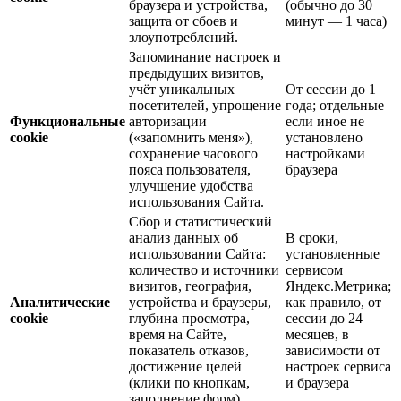
браузера и устройства,
(обычно до 30
защита от сбоев и
минут — 1 часа)
злоупотреблений.
Запоминание настроек и
предыдущих визитов,
учёт уникальных
От сессии до 1
посетителей, упрощение
года; отдельные
Функциональные
авторизации
если иное не
cookie
(«запомнить меня»),
установлено
сохранение часового
настройками
пояса пользователя,
браузера
улучшение удобства
использования Сайта.
Сбор и статистический
анализ данных об
В сроки,
использовании Сайта:
установленные
количество и источники
сервисом
визитов, география,
Яндекс.Метрика;
Аналитические
устройства и браузеры,
как правило, от
cookie
глубина просмотра,
сессии до 24
время на Сайте,
месяцев, в
показатель отказов,
зависимости от
достижение целей
настроек сервиса
(клики по кнопкам,
и браузера
заполнение форм).