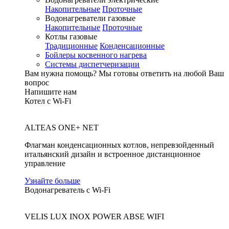
Накопительные
Проточные
Водонагреватели газовые
Накопительные
Проточные
Котлы газовые
Традиционные
Конденсационные
Бойлеры косвенного нагрева
Системы диспетчеризации
Вам нужна помощь?
Мы готовы ответить на любой Ваш
вопрос
Напишите нам
Котел с Wi-Fi
ALTEAS ONE+ NET
Флагман конденсационных котлов, непревзойденный
итальянский дизайн и встроенное дистанционное
управление
Узнайте больше
Водонагреватель с Wi-Fi
VELIS LUX INOX POWER ABSE WIFI