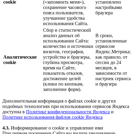
cookie
(«запомнить меня»),
установлено
сохранение часового
настройками
пояса пользователя,
браузера
улучшение удобства
использования Сайта.
Сбор и статистический
анализ данных об
В сроки,
использовании Сайта:
установленные
количество и источники
сервисом
визитов, география,
Яндекс.Метрика;
Аналитические
устройства и браузеры,
как правило, от
cookie
глубина просмотра,
сессии до 24
время на Сайте,
месяцев, в
показатель отказов,
зависимости от
достижение целей
настроек сервиса
(клики по кнопкам,
и браузера
заполнение форм).
Дополнительная информация о файлах cookie и других
подобных технологиях при использовании сервисов Яндекса
доступна в
Политике конфиденциальности Яндекса
и
Политике использования файлов cookie Яндекса
4.3.
Информирование о cookie и управление ими
При первом посещении Сайта вы видите уведомление