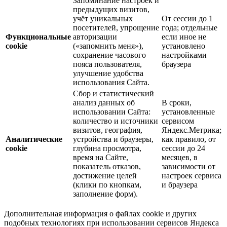
Запоминание настроек и
предыдущих визитов,
учёт уникальных
От сессии до 1
посетителей, упрощение
года; отдельные
Функциональные
авторизации
если иное не
cookie
(«запомнить меня»),
установлено
сохранение часового
настройками
пояса пользователя,
браузера
улучшение удобства
использования Сайта.
Сбор и статистический
анализ данных об
В сроки,
использовании Сайта:
установленные
количество и источники
сервисом
визитов, география,
Яндекс.Метрика;
Аналитические
устройства и браузеры,
как правило, от
cookie
глубина просмотра,
сессии до 24
время на Сайте,
месяцев, в
показатель отказов,
зависимости от
достижение целей
настроек сервиса
(клики по кнопкам,
и браузера
заполнение форм).
Дополнительная информация о файлах cookie и других
подобных технологиях при использовании сервисов Яндекса