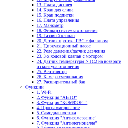
13. Плата дисплея
14. Кран для слива
15. Кран подпитки
16. Плата управления
17. Манометр
18. Фильтр системы отопления
19. Газовый клапан
20. Датчик протока ГВС с фильтром
21. Циркуляционный насос
22. Реле давления/датчик давления
23. 3-х ходовой клапан с мотором
24. Датчик температуры NTC2 на возврате
из контура отопления
25. Вентилятор
26. Камера смешивания
27. Расширительный бак
Функции
1. Wi-Fi
2. Функция "АВТО"
3. Функция "КОМФОРТ"
4. Программирование
5. Самодиагностика
6. Функция "Антизамерзание"
7. Функция "Антилегионелла"