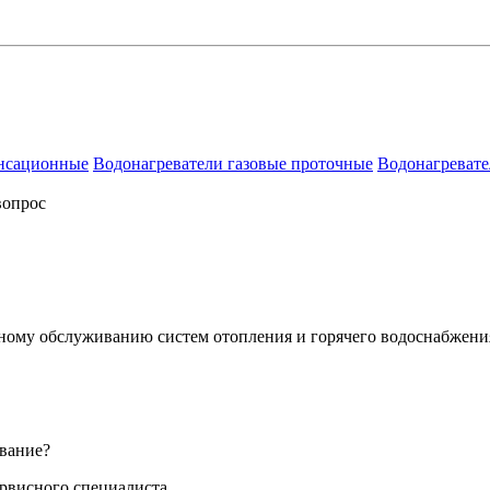
енсационные
Водонагреватели газовые проточные
Водонагревате
вопрос
сному обслуживанию систем отопления и горячего водоснабжени
вание?
ервисного специалиста