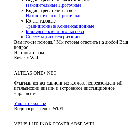
Накопительные
Проточные
Водонагреватели газовые
Накопительные
Проточные
Котлы газовые
Традиционные
Конденсационные
Бойлеры косвенного нагрева
Системы диспетчеризации
Вам нужна помощь?
Мы готовы ответить на любой Ваш
вопрос
Напишите нам
Котел с Wi-Fi
ALTEAS ONE+ NET
Флагман конденсационных котлов, непревзойденный
итальянский дизайн и встроенное дистанционное
управление
Узнайте больше
Водонагреватель с Wi-Fi
VELIS LUX INOX POWER ABSE WIFI