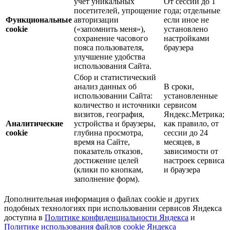
учёт уникальных
От сессии до 1
посетителей, упрощение
года; отдельные
Функциональные
авторизации
если иное не
cookie
(«запомнить меня»),
установлено
сохранение часового
настройками
пояса пользователя,
браузера
улучшение удобства
использования Сайта.
Сбор и статистический
анализ данных об
В сроки,
использовании Сайта:
установленные
количество и источники
сервисом
визитов, география,
Яндекс.Метрика;
Аналитические
устройства и браузеры,
как правило, от
cookie
глубина просмотра,
сессии до 24
время на Сайте,
месяцев, в
показатель отказов,
зависимости от
достижение целей
настроек сервиса
(клики по кнопкам,
и браузера
заполнение форм).
Дополнительная информация о файлах cookie и других
подобных технологиях при использовании сервисов Яндекса
доступна в
Политике конфиденциальности Яндекса
и
Политике использования файлов cookie Яндекса