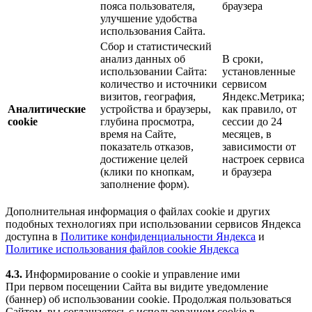
пояса пользователя,
браузера
улучшение удобства
использования Сайта.
Сбор и статистический
анализ данных об
В сроки,
использовании Сайта:
установленные
количество и источники
сервисом
визитов, география,
Яндекс.Метрика;
Аналитические
устройства и браузеры,
как правило, от
cookie
глубина просмотра,
сессии до 24
время на Сайте,
месяцев, в
показатель отказов,
зависимости от
достижение целей
настроек сервиса
(клики по кнопкам,
и браузера
заполнение форм).
Дополнительная информация о файлах cookie и других
подобных технологиях при использовании сервисов Яндекса
доступна в
Политике конфиденциальности Яндекса
и
Политике использования файлов cookie Яндекса
4.3.
Информирование о cookie и управление ими
При первом посещении Сайта вы видите уведомление
(баннер) об использовании cookie. Продолжая пользоваться
Сайтом, вы соглашаетесь с использованием cookie в