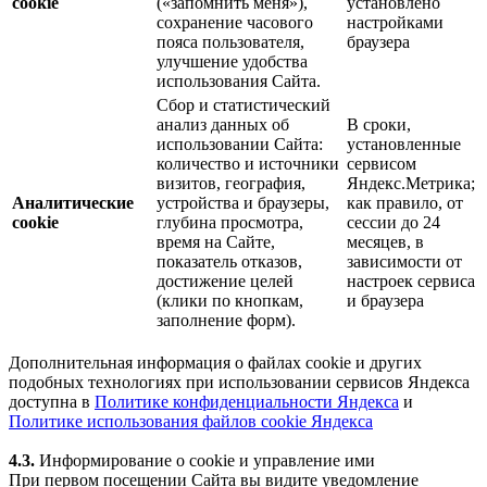
cookie
(«запомнить меня»),
установлено
сохранение часового
настройками
пояса пользователя,
браузера
улучшение удобства
использования Сайта.
Сбор и статистический
анализ данных об
В сроки,
использовании Сайта:
установленные
количество и источники
сервисом
визитов, география,
Яндекс.Метрика;
Аналитические
устройства и браузеры,
как правило, от
cookie
глубина просмотра,
сессии до 24
время на Сайте,
месяцев, в
показатель отказов,
зависимости от
достижение целей
настроек сервиса
(клики по кнопкам,
и браузера
заполнение форм).
Дополнительная информация о файлах cookie и других
подобных технологиях при использовании сервисов Яндекса
доступна в
Политике конфиденциальности Яндекса
и
Политике использования файлов cookie Яндекса
4.3.
Информирование о cookie и управление ими
При первом посещении Сайта вы видите уведомление