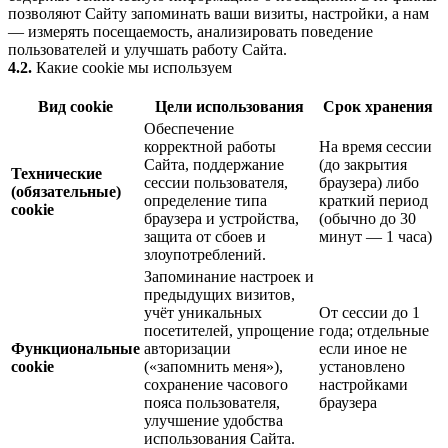
позволяют Сайту запоминать ваши визиты, настройки, а нам
— измерять посещаемость, анализировать поведение
пользователей и улучшать работу Сайта.
4.2.
Какие cookie мы используем
Вид cookie
Цели использования
Срок хранения
Обеспечение
корректной работы
На время сессии
Сайта, поддержание
(до закрытия
Технические
сессии пользователя,
браузера) либо
(обязательные)
определение типа
краткий период
cookie
браузера и устройства,
(обычно до 30
защита от сбоев и
минут — 1 часа)
злоупотреблений.
Запоминание настроек и
предыдущих визитов,
учёт уникальных
От сессии до 1
посетителей, упрощение
года; отдельные
Функциональные
авторизации
если иное не
cookie
(«запомнить меня»),
установлено
сохранение часового
настройками
пояса пользователя,
браузера
улучшение удобства
использования Сайта.