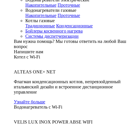
Накопительные
Проточные
Водонагреватели газовые
Накопительные
Проточные
Котлы газовые
Традиционные
Конденсационные
Бойлеры косвенного нагрева
Системы диспетчеризации
Вам нужна помощь?
Мы готовы ответить на любой Ваш
вопрос
Напишите нам
Котел с Wi-Fi
ALTEAS ONE+ NET
Флагман конденсационных котлов, непревзойденный
итальянский дизайн и встроенное дистанционное
управление
Узнайте больше
Водонагреватель с Wi-Fi
VELIS LUX INOX POWER ABSE WIFI