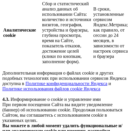
Сбор и статистический
анализ данных об
В сроки,
использовании Сайта:
установленные
количество и источники
сервисом
визитов, география,
Яндекс.Метрика;
Аналитические
устройства и браузеры,
как правило, от
cookie
глубина просмотра,
сессии до 24
время на Сайте,
месяцев, в
показатель отказов,
зависимости от
достижение целей
настроек сервиса
(клики по кнопкам,
и браузера
заполнение форм).
Дополнительная информация о файлах cookie и других
подобных технологиях при использовании сервисов Яндекса
доступна в
Политике конфиденциальности Яндекса
и
Политике использования файлов cookie Яндекса
4.3.
Информирование о cookie и управление ими
При первом посещении Сайта вы видите уведомление
(баннер) об использовании cookie. Продолжая пользоваться
Сайтом, вы соглашаетесь с использованием cookie в
указанных целях.
Вы можете в любой момент удалить функциональные и/
или аналитические cookie или изменить настройки