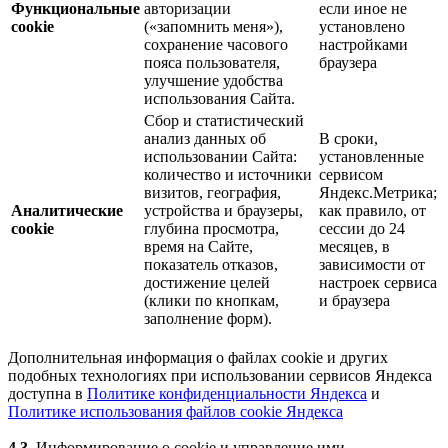
Функциональные
авторизации
если иное не
cookie
(«запомнить меня»),
установлено
сохранение часового
настройками
пояса пользователя,
браузера
улучшение удобства
использования Сайта.
Сбор и статистический
анализ данных об
В сроки,
использовании Сайта:
установленные
количество и источники
сервисом
визитов, география,
Яндекс.Метрика;
Аналитические
устройства и браузеры,
как правило, от
cookie
глубина просмотра,
сессии до 24
время на Сайте,
месяцев, в
показатель отказов,
зависимости от
достижение целей
настроек сервиса
(клики по кнопкам,
и браузера
заполнение форм).
Дополнительная информация о файлах cookie и других
подобных технологиях при использовании сервисов Яндекса
доступна в
Политике конфиденциальности Яндекса
и
Политике использования файлов cookie Яндекса
4.3.
Информирование о cookie и управление ими