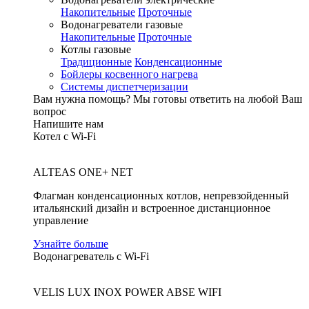
Накопительные
Проточные
Водонагреватели газовые
Накопительные
Проточные
Котлы газовые
Традиционные
Конденсационные
Бойлеры косвенного нагрева
Системы диспетчеризации
Вам нужна помощь?
Мы готовы ответить на любой Ваш
вопрос
Напишите нам
Котел с Wi-Fi
ALTEAS ONE+ NET
Флагман конденсационных котлов, непревзойденный
итальянский дизайн и встроенное дистанционное
управление
Узнайте больше
Водонагреватель с Wi-Fi
VELIS LUX INOX POWER ABSE WIFI