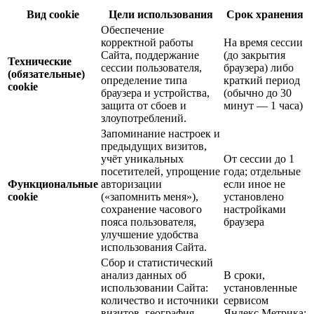
Вид cookie
Цели использования
Срок хранения
Обеспечение
корректной работы
На время сессии
Сайта, поддержание
(до закрытия
Технические
сессии пользователя,
браузера) либо
(обязательные)
определение типа
краткий период
cookie
браузера и устройства,
(обычно до 30
защита от сбоев и
минут — 1 часа)
злоупотреблений.
Запоминание настроек и
предыдущих визитов,
учёт уникальных
От сессии до 1
посетителей, упрощение
года; отдельные
Функциональные
авторизации
если иное не
cookie
(«запомнить меня»),
установлено
сохранение часового
настройками
пояса пользователя,
браузера
улучшение удобства
использования Сайта.
Сбор и статистический
анализ данных об
В сроки,
использовании Сайта:
установленные
количество и источники
сервисом
визитов, география,
Яндекс.Метрика;