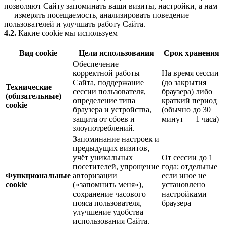
позволяют Сайту запоминать ваши визиты, настройки, а нам
— измерять посещаемость, анализировать поведение
пользователей и улучшать работу Сайта.
4.2.
Какие cookie мы используем
Вид cookie
Цели использования
Срок хранения
Обеспечение
корректной работы
На время сессии
Сайта, поддержание
(до закрытия
Технические
сессии пользователя,
браузера) либо
(обязательные)
определение типа
краткий период
cookie
браузера и устройства,
(обычно до 30
защита от сбоев и
минут — 1 часа)
злоупотреблений.
Запоминание настроек и
предыдущих визитов,
учёт уникальных
От сессии до 1
посетителей, упрощение
года; отдельные
Функциональные
авторизации
если иное не
cookie
(«запомнить меня»),
установлено
сохранение часового
настройками
пояса пользователя,
браузера
улучшение удобства
использования Сайта.