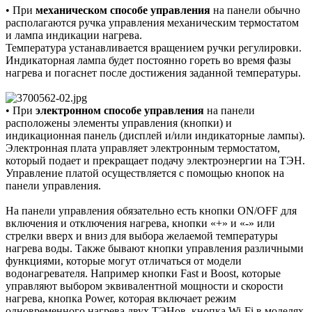
• При
механическом способе управления
на панели обычно
располагаются ручка управления механическим термостатом
и лампа индикации нагрева.
Температура устанавливается вращением ручки регулировки.
Индикаторная лампа будет постоянно гореть во время фазы
нагрева и погаснет после достижения заданной температуры.
• При
электронном способе управления
на панели
расположены элементы управления (кнопки) и
индикационная панель (дисплей и/или индикаторные лампы).
Электронная плата управляет электронным термостатом,
который подает и прекращает подачу электроэнергии на ТЭН.
Управление платой осуществляется с помощью кнопок на
панели управления.
На панели управления обязательно есть кнопки ON/OFF для
включения и отключения нагрева, кнопки «+» и «-» или
стрелки вверх и вниз для выбора желаемой температуры
нагрева воды. Также бывают кнопки управления различными
функциями, которые могут отличаться от модели
водонагревателя. Например кнопки Fast и Boost, которые
управляют выбором эквивалентной мощности и скорости
нагрева, кнопка Power, которая включает режим
одновременного нагрева двух ТЭНов, кнопка Wi-Fi в моделях