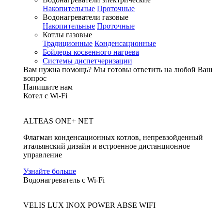
Накопительные
Проточные
Водонагреватели газовые
Накопительные
Проточные
Котлы газовые
Традиционные
Конденсационные
Бойлеры косвенного нагрева
Системы диспетчеризации
Вам нужна помощь?
Мы готовы ответить на любой Ваш
вопрос
Напишите нам
Котел с Wi-Fi
ALTEAS ONE+ NET
Флагман конденсационных котлов, непревзойденный
итальянский дизайн и встроенное дистанционное
управление
Узнайте больше
Водонагреватель с Wi-Fi
VELIS LUX INOX POWER ABSE WIFI