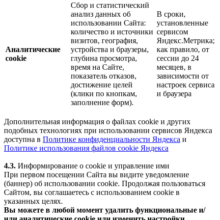
Сбор и статистический
анализ данных об
В сроки,
использовании Сайта:
установленные
количество и источники
сервисом
визитов, география,
Яндекс.Метрика;
Аналитические
устройства и браузеры,
как правило, от
cookie
глубина просмотра,
сессии до 24
время на Сайте,
месяцев, в
показатель отказов,
зависимости от
достижение целей
настроек сервиса
(клики по кнопкам,
и браузера
заполнение форм).
Дополнительная информация о файлах cookie и других
подобных технологиях при использовании сервисов Яндекса
доступна в
Политике конфиденциальности Яндекса
и
Политике использования файлов cookie Яндекса
4.3.
Информирование о cookie и управление ими
При первом посещении Сайта вы видите уведомление
(баннер) об использовании cookie. Продолжая пользоваться
Сайтом, вы соглашаетесь с использованием cookie в
указанных целях.
Вы можете в любой момент удалить функциональные и/
или аналитические cookie или изменить настройки