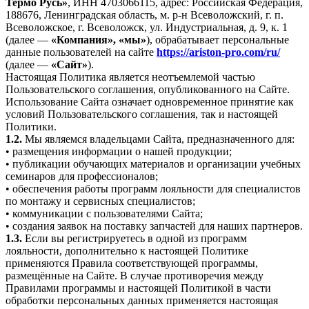
Термо Русь»
, ИНН 4703066115, адрес: Российская Федерация,
188676, Ленинградская область, м. р-н Всеволожский, г. п.
Всеволожское, г. Всеволожск, ул. Индустриальная, д. 9, к. 1
(далее —
«Компания», «мы»
), обрабатывает персональные
данные пользователей на сайте
https://ariston-pro.com/ru/
(далее —
«Сайт»
).
Настоящая Политика является неотъемлемой частью
Пользовательского соглашения, опубликованного на Сайте.
Использование Сайта означает одновременное принятие как
условий Пользовательского соглашения, так и настоящей
Политики.
1.2.
Мы являемся владельцами Сайта, предназначенного для:
• размещения информации о нашей продукции;
• публикации обучающих материалов и организации учебных
семинаров для профессионалов;
• обеспечения работы программ лояльности для специалистов
по монтажу и сервисных специалистов;
• коммуникации с пользователями Сайта;
• создания заявок на поставку запчастей для наших партнеров.
1.3.
Если вы регистрируетесь в одной из программ
лояльности, дополнительно к настоящей Политике
применяются Правила соответствующей программы,
размещённые на Сайте. В случае противоречия между
Правилами программы и настоящей Политикой в части
обработки персональных данных применяется настоящая