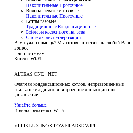
Накопительные
Проточные
Водонагреватели газовые
Накопительные
Проточные
Котлы газовые
Традиционные
Конденсационные
Бойлеры косвенного нагрева
Системы диспетчеризации
Вам нужна помощь?
Мы готовы ответить на любой Ваш
вопрос
Напишите нам
Котел с Wi-Fi
ALTEAS ONE+ NET
Флагман конденсационных котлов, непревзойденный
итальянский дизайн и встроенное дистанционное
управление
Узнайте больше
Водонагреватель с Wi-Fi
VELIS LUX INOX POWER ABSE WIFI