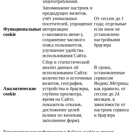
злоупотреблений.
Запоминание настроек и
предыдущих визитов,
учёт уникальных
От сессии до 1
посетителей, упрощение
года; отдельные
Функциональные
авторизации
если иное не
cookie
(«запомнить меня»),
установлено
сохранение часового
настройками
пояса пользователя,
браузера
улучшение удобства
использования Сайта.
Сбор и статистический
анализ данных об
В сроки,
использовании Сайта:
установленные
количество и источники
сервисом
визитов, география,
Яндекс.Метрика;
Аналитические
устройства и браузеры,
как правило, от
cookie
глубина просмотра,
сессии до 24
время на Сайте,
месяцев, в
показатель отказов,
зависимости от
достижение целей
настроек сервиса
(клики по кнопкам,
и браузера
заполнение форм).
Дополнительная информация о файлах cookie и других