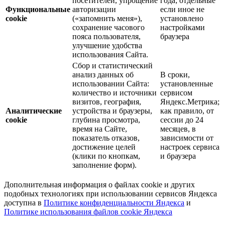
посетителей, упрощение
года; отдельные
Функциональные
авторизации
если иное не
cookie
(«запомнить меня»),
установлено
сохранение часового
настройками
пояса пользователя,
браузера
улучшение удобства
использования Сайта.
Сбор и статистический
анализ данных об
В сроки,
использовании Сайта:
установленные
количество и источники
сервисом
визитов, география,
Яндекс.Метрика;
Аналитические
устройства и браузеры,
как правило, от
cookie
глубина просмотра,
сессии до 24
время на Сайте,
месяцев, в
показатель отказов,
зависимости от
достижение целей
настроек сервиса
(клики по кнопкам,
и браузера
заполнение форм).
Дополнительная информация о файлах cookie и других
подобных технологиях при использовании сервисов Яндекса
доступна в
Политике конфиденциальности Яндекса
и
Политике использования файлов cookie Яндекса